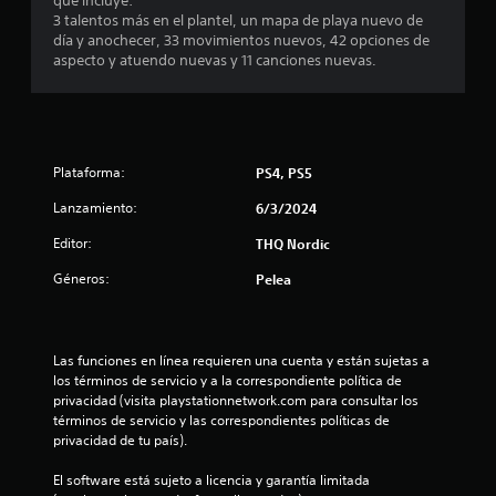
que incluye:
o
3 talentos más en el plantel, un mapa de playa nuevo de
día y anochecer, 33 movimientos nuevos, 42 opciones de
:
aspecto y atuendo nuevas y 11 canciones nuevas.
5
e
Plataforma:
PS4, PS5
s
Lanzamiento:
6/3/2024
t
Editor:
THQ Nordic
r
Géneros:
Pelea
e
l
Las funciones en línea requieren una cuenta y están sujetas a 
los términos de servicio y a la correspondiente política de 
l
privacidad (visita playstationnetwork.com para consultar los 
términos de servicio y las correspondientes políticas de 
a
privacidad de tu país).
s
El software está sujeto a licencia y garantía limitada 