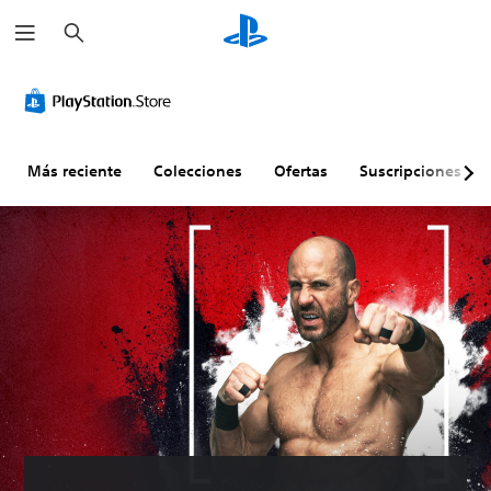
B
u
s
c
a
r
Más reciente
Colecciones
Ofertas
Suscripciones