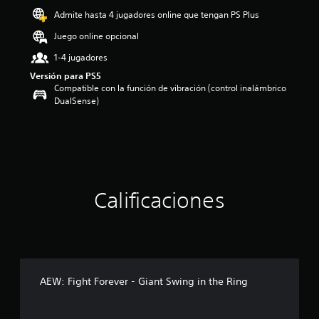
o
Admite hasta 4 jugadores online que tengan PS Plus
:
Juego online opcional
5
e
1-4 jugadores
s
Versión para PS5
t
Compatible con la función de vibración (control inalámbrico
r
DualSense)
e
l
l
a
s
d
e
c
Calificaciones
i
n
c
o
e
s
AEW: Fight Forever - Giant Swing in the Ring
t
r
e