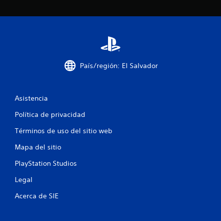
l
l
a
s
País/región: El Salvador
e
n
Asistencia
u
Política de privacidad
Términos de uso del sitio web
n
Mapa del sitio
t
PlayStation Studios
o
Legal
t
Acerca de SIE
a