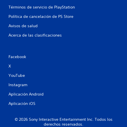
l
Términos de servicio de PlayStation
d
Política de cancelación de PS Store
e
Avisos de salud
9
Acerca de las clasificaciones
c
a
Facebook
l
X
i
YouTube
f
Instagram
Aplicación Android
i
Aplicación iOS
c
a
© 2026 Sony Interactive Entertainment Inc. Todos los
derechos reservados.