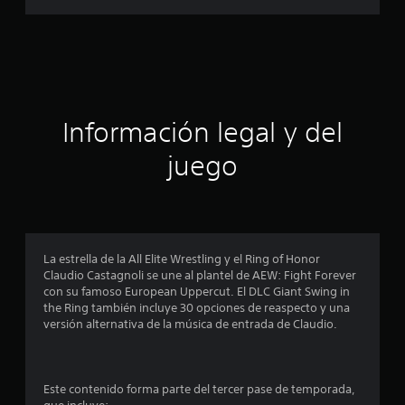
i
a
o
n
c
e
s
i
ó
Información legal y del
n
juego
p
r
o
La estrella de la All Elite Wrestling y el Ring of Honor
Claudio Castagnoli se une al plantel de AEW: Fight Forever
m
con su famoso European Uppercut. El DLC Giant Swing in
the Ring también incluye 30 opciones de reaspecto y una
e
versión alternativa de la música de entrada de Claudio.
d
i
Este contenido forma parte del tercer pase de temporada,