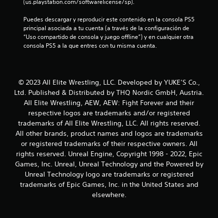
(us.playstation.com/softwarelicense/sp).
d
Puedes descargar y reproducir este contenido en la consola PS5 
e
principal asociada a tu cuenta (a través de la configuración de 
“Uso compartido de consola y juego offline”) y en cualquier otra 
c
consola PS5 a la que entres con tu misma cuenta.
i
n
© 2023 All Elite Wrestling, LLC. Developed by YUKE’S Co.,
Ltd. Published & Distributed by THQ Nordic GmbH, Austria.
c
All Elite Wrestling, AEW, AEW: Fight Forever and their
respective logos are trademarks and/or registered
o
trademarks of All Elite Wrestling, LLC. All rights reserved.
e
All other brands, product names and logos are trademarks
or registered trademarks of their respective owners. All
s
rights reserved. Unreal Engine, Copyright 1998 - 2022, Epic
Games, Inc. Unreal, Unreal Technology and the Powered by
t
Unreal Technology logo are trademarks or registered
trademarks of Epic Games, Inc. in the United States and
r
elsewhere.
e