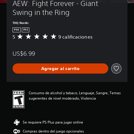
AEW: Fight Forever - Giant 
Swing in the Ring
THQ Nordic
PS4
PS5
5
9 calificaciones
C
a
l
US$6.99
i
f
i
Agregar al carrito
c
a
c
i
ó
Consumo de alcohol y tabaco, Lenguaje, Sangre, Temas
n
sugerentes de nivel moderado, Violencia
p
r
o
m
Se requiere PS Plus para jugar online
e
d
Compras dentro del juego opcionales
i