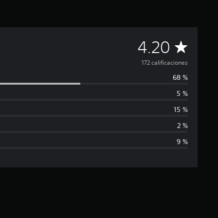
C
4.20
a
172 calificaciones
68 %
l
5 %
i
15 %
f
2 %
9 %
i
c
a
c