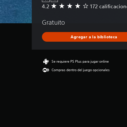
4.2
172 calificacio
C
a
l
Gratuito
i
f
i
Agregar a la biblioteca
c
a
c
i
ó
Se requiere PS Plus para jugar online
n
Compras dentro del juego opcionales
p
r
o
m
e
d
i
o
:
4
.