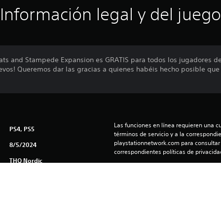
Información legal y del juego
Beats and Stampede Expansion es GRATIS para todos los jugadores de
evos! Queremos dar las gracias a quienes habéis hecho posible qu
Las funciones en línea requieren una cu
PS4, PS5
términos de servicio y a la correspondien
playstationnetwork.com para consultar l
8/5/2024
correspondientes políticas de privacidad
THQ Nordic
El software está sujeto a licencia y gara
Pelea
(us.playstation.com/softwarelicense/sp
Puedes descargar y reproducir este cont
asociada a tu cuenta (a través de la co
consola y juego offline”) y en cualquier