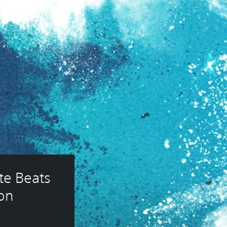
te Beats 
on