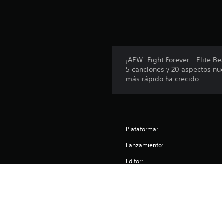
l
a
s
e
n
u
n
¡AEW: Fight Forever - Elite 
t
5 canciones y 20 aspectos nu
o
más rápido ha crecido.
t
a
l
d
e
Plataforma:
1
7
Lanzamiento:
2
c
Editor:
a
Géneros:
l
i
f
i
c