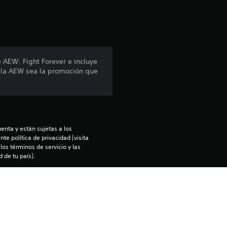
i
ó
n
 AEW: Fight Forever e incluye
e la AEW sea la promoción que
p
r
o
enta y están sujetas a los 
m
te política de privacidad (visita 
os términos de servicio y las 
 de tu país).
e
ntía limitada 
d
).
i
enido en la consola PS5 principal 
nfiguración de “Uso compartido de 
 otra consola PS5 a la que entres 
o