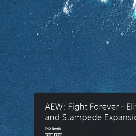
AEW: Fight Forever - Eli
and Stampede Expansi
THQ Nordic
PS4
PS5