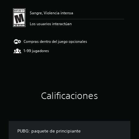
i
ó
n
Sangre, Violencia intensa
p
r
Los usuarios interactúan
o
m
e
Compras dentro del juego opcionales
d
1-99 jugadores
i
o
:
5
e
s
t
r
Calificaciones
e
l
l
a
s
d
e
PUBG: paquete de principiante
c