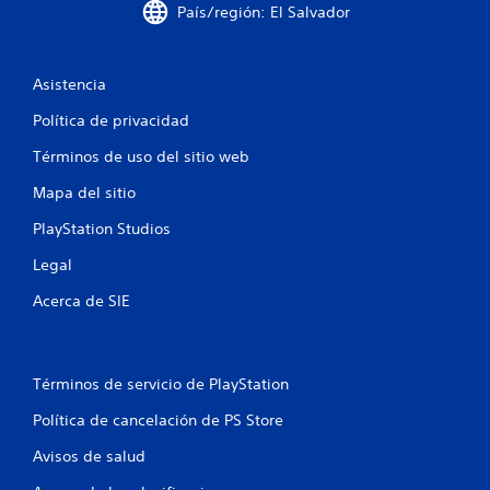
l
País/región: El Salvador
l
a
Asistencia
s
Política de privacidad
Términos de uso del sitio web
e
Mapa del sitio
n
PlayStation Studios
u
Legal
n
Acerca de SIE
t
o
Términos de servicio de PlayStation
t
Política de cancelación de PS Store
a
Avisos de salud