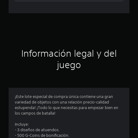
c
c
a
l
a
i
f
c
i
c
i
a
c
ó
Información legal y del
i
o
n
juego
n
e
p
s
r
o
¡Este lote especial de compra única contiene una gran
variedad de objetos con una relación precio-calidad
m
estupenda! ¡Todo lo que necesitas para empezar bien en
los campos de batalla!
e
Incluye:
d
- 3 diseños de atuendos.
- 500 G-Coins de bonificación.