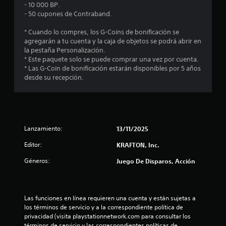
i
- 10 000 BP.
- 50 cupones de Contraband.
o
* Cuando lo compres, los G-Coins de bonificación se
:
agregarán a tu cuenta y la caja de objetos se podrá abrir en
la pestaña Personalización.
1
* Este paquete solo se puede comprar una vez por cuenta.
* Las G-Coin de bonificación estarán disponibles por 5 años
e
desde su recepción.
s
t
Lanzamiento:
13/11/2025
r
Editor:
KRAFTON, Inc.
e
Géneros:
Juego De Disparos, Acción
l
l
Las funciones en línea requieren una cuenta y están sujetas a 
los términos de servicio y a la correspondiente política de 
a
privacidad (visita playstationnetwork.com para consultar los 
términos de servicio y las correspondientes políticas de 