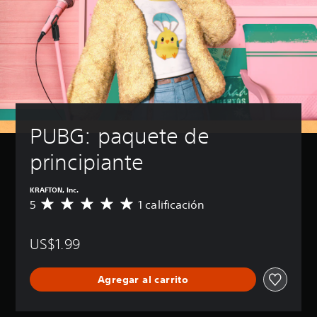
PUBG: paquete de 
principiante
KRAFTON, Inc.
5
1 calificación
C
a
l
US$1.99
i
f
i
Agregar al carrito
c
a
c