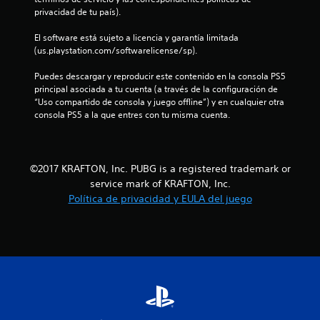
d
privacidad de tu país).
e
El software está sujeto a licencia y garantía limitada 
(us.playstation.com/softwarelicense/sp).
c
Puedes descargar y reproducir este contenido en la consola PS5 
i
principal asociada a tu cuenta (a través de la configuración de 
“Uso compartido de consola y juego offline”) y en cualquier otra 
n
consola PS5 a la que entres con tu misma cuenta.
c
o
©2017 KRAFTON, Inc. PUBG is a registered trademark or
service mark of KRAFTON, Inc.
e
Política de privacidad y EULA del juego
s
t
r
e