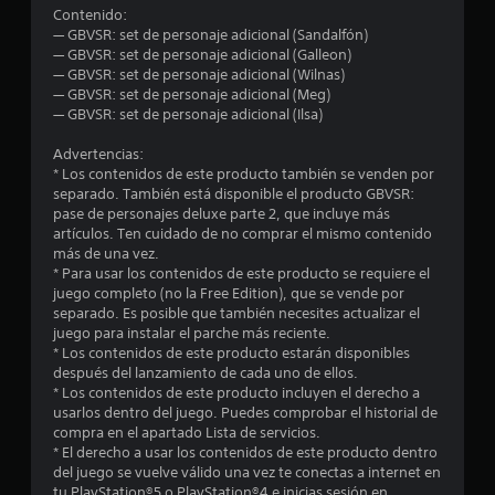
o
Contenido:
— GBVSR: set de personaje adicional (Sandalfón)
m
— GBVSR: set de personaje adicional (Galleon)
— GBVSR: set de personaje adicional (Wilnas)
e
— GBVSR: set de personaje adicional (Meg)
— GBVSR: set de personaje adicional (Ilsa)
d
Advertencias:
i
* Los contenidos de este producto también se venden por
separado. También está disponible el producto GBVSR:
o
pase de personajes deluxe parte 2, que incluye más
artículos. Ten cuidado de no comprar el mismo contenido
:
más de una vez.
* Para usar los contenidos de este producto se requiere el
5
juego completo (no la Free Edition), que se vende por
separado. Es posible que también necesites actualizar el
e
juego para instalar el parche más reciente.
* Los contenidos de este producto estarán disponibles
s
después del lanzamiento de cada uno de ellos.
* Los contenidos de este producto incluyen el derecho a
usarlos dentro del juego. Puedes comprobar el historial de
t
compra en el apartado Lista de servicios.
* El derecho a usar los contenidos de este producto dentro
r
del juego se vuelve válido una vez te conectas a internet en
tu PlayStation®5 o PlayStation®4 e inicias sesión en