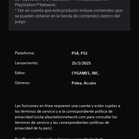
e
PlayStation™Network.
* Ten en cuenta que este producto incluye contenidos que
l
se pueden obtener en la tienda de contenidos dentro del
juego.
l
a
s
Plataforma:
PS4, PS5
d
Lanzamiento:
25/2/2025
e
Editor:
CYGAMES, INC.
c
Géneros:
Pelea, Acción
i
n
Las funciones en línea requieren una cuenta y están sujetas a 
los términos de servicio y a la correspondiente política de 
c
privacidad (visita playstationnetwork.com para consultar los 
términos de servicio y las correspondientes políticas de 
o
privacidad de tu país).