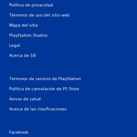
n
Política de privacidad
t
Términos de uso del sitio web
o
Mapa del sitio
t
PlayStation Studios
a
Legal
l
Acerca de SIE
d
e
Términos de servicio de PlayStation
7
Política de cancelación de PS Store
Avisos de salud
c
Acerca de las clasificaciones
a
l
Facebook
i