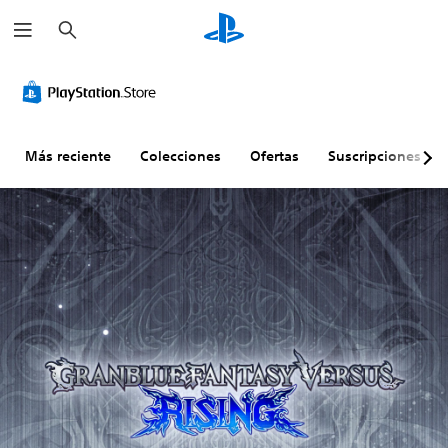
B
u
s
c
a
r
Más reciente
Colecciones
Ofertas
Suscripciones