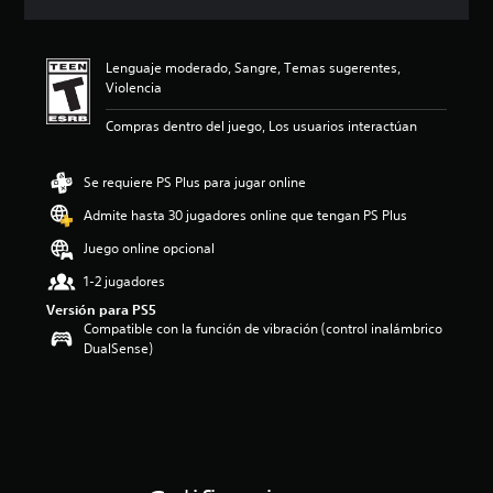
c
i
ó
Lenguaje moderado, Sangre, Temas sugerentes,
n
Violencia
p
r
Compras dentro del juego, Los usuarios interactúan
o
m
e
Se requiere PS Plus para jugar online
d
i
Admite hasta 30 jugadores online que tengan PS Plus
o
Juego online opcional
:
5
1-2 jugadores
e
Versión para PS5
s
Compatible con la función de vibración (control inalámbrico
t
DualSense)
r
e
l
l
a
s
d
e