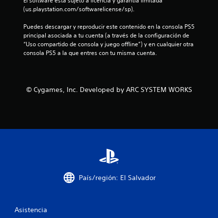
e
El software está sujeto a licencia y garantía limitada 
(us.playstation.com/softwarelicense/sp).
s
Puedes descargar y reproducir este contenido en la consola PS5 
t
principal asociada a tu cuenta (a través de la configuración de 
“Uso compartido de consola y juego offline”) y en cualquier otra 
r
consola PS5 a la que entres con tu misma cuenta.
e
l
© Cygames, Inc. Developed by ARC SYSTEM WORKS
l
a
s
e
País/región: El Salvador
n
u
Asistencia