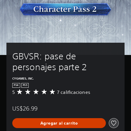
GBVSR: pase de 
personajes parte 2
CYGAMES, INC.
PS4
PS5
5
7 calificaciones
C
a
l
US$26.99
i
f
i
Agregar al carrito
c
a