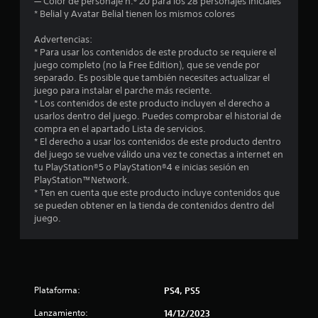
— Color de personaje n.º 20 para los 28 personajes iniciales
m
* Belial y Avatar Belial tienen los mismos colores
e
Advertencias:
* Para usar los contenidos de este producto se requiere el
d
juego completo (no la Free Edition), que se vende por
separado. Es posible que también necesites actualizar el
i
juego para instalar el parche más reciente.
* Los contenidos de este producto incluyen el derecho a
o
usarlos dentro del juego. Puedes comprobar el historial de
compra en el apartado Lista de servicios.
:
* El derecho a usar los contenidos de este producto dentro
del juego se vuelve válido una vez te conectas a internet en
5
tu PlayStation®5 o PlayStation®4 e inicias sesión en
PlayStation™Network.
e
* Ten en cuenta que este producto incluye contenidos que
se pueden obtener en la tienda de contenidos dentro del
s
juego.
t
r
Plataforma:
PS4, PS5
e
Lanzamiento:
14/12/2023