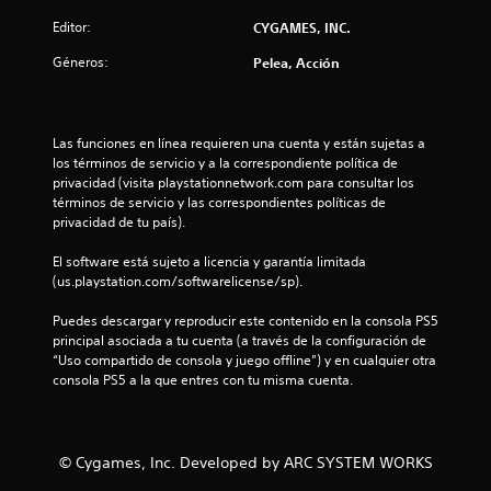
l
Editor:
CYGAMES, INC.
l
Géneros:
Pelea, Acción
a
s
Las funciones en línea requieren una cuenta y están sujetas a 
los términos de servicio y a la correspondiente política de 
d
privacidad (visita playstationnetwork.com para consultar los 
términos de servicio y las correspondientes políticas de 
e
privacidad de tu país).
c
El software está sujeto a licencia y garantía limitada 
(us.playstation.com/softwarelicense/sp).
i
Puedes descargar y reproducir este contenido en la consola PS5 
n
principal asociada a tu cuenta (a través de la configuración de 
“Uso compartido de consola y juego offline”) y en cualquier otra 
c
consola PS5 a la que entres con tu misma cuenta.
o
e
© Cygames, Inc. Developed by ARC SYSTEM WORKS