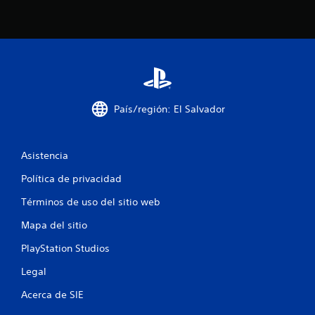
s
t
r
e
l
País/región: El Salvador
l
Asistencia
a
Política de privacidad
s
Términos de uso del sitio web
e
Mapa del sitio
n
PlayStation Studios
u
Legal
n
Acerca de SIE