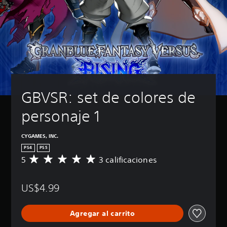
GBVSR: set de colores de 
personaje 1
CYGAMES, INC.
PS4
PS5
5
3 calificaciones
C
a
l
US$4.99
i
f
i
Agregar al carrito
c
a