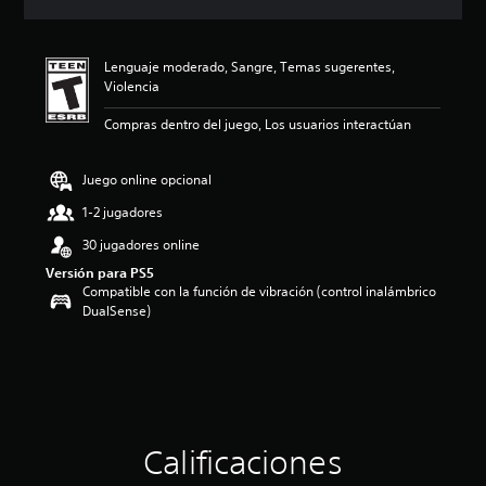
c
i
ó
Lenguaje moderado, Sangre, Temas sugerentes,
n
Violencia
p
r
Compras dentro del juego, Los usuarios interactúan
o
m
e
Juego online opcional
d
i
1-2 jugadores
o
30 jugadores online
:
5
Versión para PS5
e
Compatible con la función de vibración (control inalámbrico
s
DualSense)
t
r
e
l
l
a
s
Calificaciones
d
e