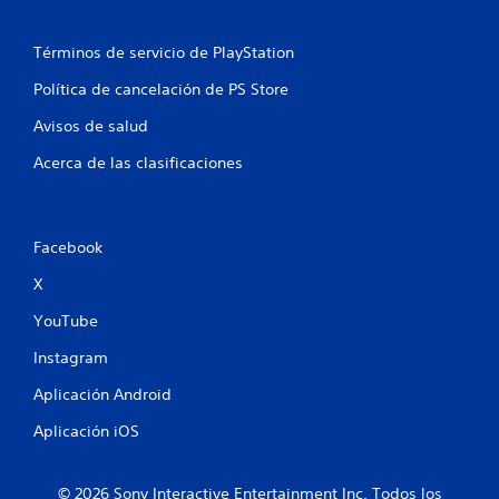
t
o
Términos de servicio de PlayStation
t
Política de cancelación de PS Store
a
Avisos de salud
Acerca de las clasificaciones
l
d
e
Facebook
X
3
YouTube
c
Instagram
a
Aplicación Android
l
Aplicación iOS
i
© 2026 Sony Interactive Entertainment Inc. Todos los