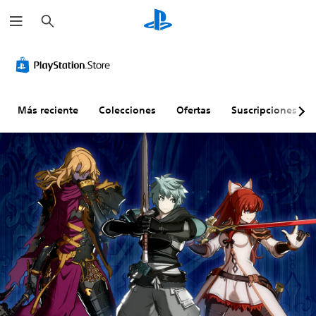
B
u
s
c
a
r
Más reciente
Colecciones
Ofertas
Suscripciones