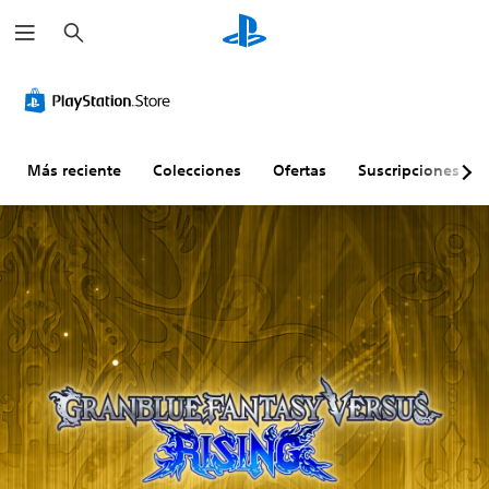
B
u
s
c
a
r
Más reciente
Colecciones
Ofertas
Suscripciones