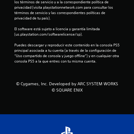
c
los términos de servicio y a la correspondiente política de 
privacidad (visita playstationnetwork.com para consultar los 
o
términos de servicio y las correspondientes políticas de 
privacidad de tu país).
e
El software está sujeto a licencia y garantía limitada 
s
(us.playstation.com/softwarelicense/sp).
Puedes descargar y reproducir este contenido en la consola PS5 
t
principal asociada a tu cuenta (a través de la configuración de 
“Uso compartido de consola y juego offline”) y en cualquier otra 
r
consola PS5 a la que entres con tu misma cuenta.
e
l
© Cygames, Inc. Developed by ARC SYSTEM WORKS
l
© SQUARE ENIX
a
s
e