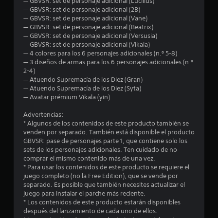
— GBVSR: set de personaje adicional (Lucilius)
m
— GBVSR: set de personaje adicional (2B)
— GBVSR: set de personaje adicional (Vane)
e
— GBVSR: set de personaje adicional (Beatrix)
— GBVSR: set de personaje adicional (Versusia)
d
— GBVSR: set de personaje adicional (Vikala)
— 4 colores para los 6 personajes adicionales (n.º 5-8)
i
— 3 diseños de armas para los 6 personajes adicionales (n.º
2-4)
o
— Atuendo Supremacía de los Diez (Gran)
— Atuendo Supremacía de los Diez (Syta)
:
— Avatar prémium Vikala (yin)
4
Advertencias:
* Algunos de los contenidos de este producto también se
.
venden por separado. También está disponible el producto
GBVSR: pase de personajes parte 1, que contiene solo los
8
sets de los personajes adicionales. Ten cuidado de no
comprar el mismo contenido más de una vez.
* Para usar los contenidos de este producto se requiere el
4
juego completo (no la Free Edition), que se vende por
separado. Es posible que también necesites actualizar el
e
juego para instalar el parche más reciente.
* Los contenidos de este producto estarán disponibles
s
después del lanzamiento de cada uno de ellos.