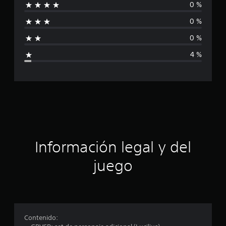
0 %
i
l
d
0 %
e
f
2
0 %
5
i
c
4 %
a
c
l
i
a
f
i
c
c
a
i
c
i
ó
Información legal y del
o
n
n
juego
e
s
p
r
o
Contenido: