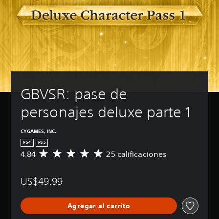
GBVSR: pase de 
personajes deluxe parte 1
CYGAMES, INC.
PS4
PS5
4.84
25 calificaciones
C
a
l
US$49.99
i
f
i
Agregar al carrito
c
a