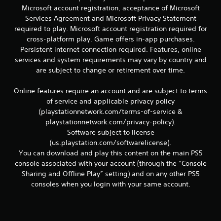
c
Microsoft account registration, acceptance of Microsoft
e
o
Services Agreement and Microsoft Privacy Statement
m
required to play. Microsoft account registration required for
n
u
cross-platform play. Game offers in-app purchases.
n
u
Persistent internet connection required. Features, online
i
q
services and system requirements may vary by country and
n
u
are subject to change or retirement over time.
e
t
n
Online features require an account and are subject to terms
e
of service and applicable privacy policy
l
o
(playstationnetwork.com/terms-of-service &
t
e
t
playstationnetwork.com/privacy-policy).
x
Software subject to license
t
a
(us.playstation.com/softwarelicense).
o
You can download and play this content on the main PS5
y
l
console associated with your account (through the “Console
l
Sharing and Offline Play” setting) and on any other PS5
a
d
i
consoles when you login with your same account.
n
e
f
o
6
r