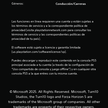
c
Géneros:
e
Conducción/Carreras
i
n
n
ó
e
n
c
r
,
p
Las funciones en línea requieren una cuenta y están sujetas a 
p
o
u
los términos de servicio y a la correspondiente política de 
e
l
privacidad (visita playstationnetwork.com para consultar los 
r
e
s
términos de servicio y las correspondientes políticas de 
o
a
privacidad de tu país).
e
s
d
s
o
El software está sujeto a licencia y garantía limitada 
p
s
t
(us.playstation.com/softwarelicense/sp).
o
l
s
o
r
Puedes descargar y reproducir este contenido en la consola PS5 
i
s
principal asociada a tu cuenta (a través de la configuración de 
b
b
“Uso compartido de consola y juego offline”) y en cualquier otra 
e
l
o
consola PS5 a la que entres con tu misma cuenta.
e
t
l
q
o
u
n
l
e
e
© Microsoft 2025. All Rights Reserved. Microsoft, Turn10
n
s
a
Studios, the Turn10 logo and Forza Horizon 5 are
o
.
trademarks of the Microsoft group of companies. All other
s
s
e
trademarks are property of their respective owners.