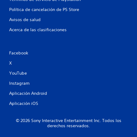
l
n
Política de cancelación de PS Store
a
c
e
Avisos de salud
i
o
s
Acerca de las clasificaciones
n
a
d
o
Facebook
s
c
X
o
n
YouTube
e
l
Instagram
g
a
Aplicación Android
m
Aplicación iOS
e
p
l
a
© 2026 Sony Interactive Entertainment Inc. Todos los
derechos reservados.
y
.