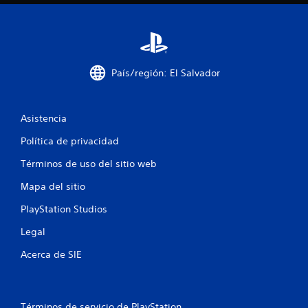
m
8
a
c
c
i
ó
a
n
País/región: El Salvador
v
l
i
s
i
Asistencia
u
a
Política de privacidad
f
l
a
Términos de uso del sitio web
i
d
i
Mapa del sitio
c
c
i
PlayStation Studios
a
o
Legal
n
c
a
Acerca de SIE
l
i
e
s
r
o
e
Términos de servicio de PlayStation