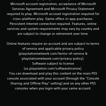
c
Microsoft account registration, acceptance of Microsoft
e
o
Services Agreement and Microsoft Privacy Statement
m
required to play. Microsoft account registration required for
n
u
cross-platform play. Game offers in-app purchases.
n
u
Persistent internet connection required. Features, online
i
q
services and system requirements may vary by country and
n
u
are subject to change or retirement over time.
e
t
n
Online features require an account and are subject to terms
e
of service and applicable privacy policy
l
o
(playstationnetwork.com/terms-of-service &
t
e
t
playstationnetwork.com/privacy-policy).
x
Software subject to license
t
a
(us.playstation.com/softwarelicense).
o
You can download and play this content on the main PS5
y
l
console associated with your account (through the “Console
l
Sharing and Offline Play” setting) and on any other PS5
a
d
i
consoles when you login with your same account.
n
e
f
o
6
r