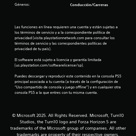
c
Géneros:
e
Conducción/Carreras
i
n
n
ó
e
n
c
r
,
p
Las funciones en línea requieren una cuenta y están sujetas a 
p
o
u
los términos de servicio y a la correspondiente política de 
e
l
privacidad (visita playstationnetwork.com para consultar los 
r
e
s
términos de servicio y las correspondientes políticas de 
o
a
privacidad de tu país).
e
s
d
s
o
El software está sujeto a licencia y garantía limitada 
p
s
t
(us.playstation.com/softwarelicense/sp).
o
l
s
o
r
Puedes descargar y reproducir este contenido en la consola PS5 
i
s
principal asociada a tu cuenta (a través de la configuración de 
b
b
“Uso compartido de consola y juego offline”) y en cualquier otra 
e
l
o
consola PS5 a la que entres con tu misma cuenta.
e
t
l
q
o
u
n
l
e
e
© Microsoft 2025. All Rights Reserved. Microsoft, Turn10
n
s
a
Studios, the Turn10 logo and Forza Horizon 5 are
o
.
trademarks of the Microsoft group of companies. All other
s
s
e
trademarks are property of their respective owners.