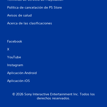
l
n
Política de cancelación de PS Store
a
c
e
Avisos de salud
i
o
s
Acerca de las clasificaciones
n
a
d
o
Facebook
s
c
X
o
n
YouTube
e
l
Instagram
g
a
Aplicación Android
m
Aplicación iOS
e
p
l
a
© 2026 Sony Interactive Entertainment Inc. Todos los
derechos reservados.
y
.