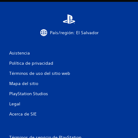
m
4
a
c
c
i
ó
a
n
País/región: El Salvador
v
l
i
s
i
Asistencia
u
a
Política de privacidad
f
l
a
Términos de uso del sitio web
i
d
i
Mapa del sitio
c
c
i
PlayStation Studios
a
o
Legal
n
c
a
Acerca de SIE
l
i
e
s
r
o
e
Términos de servicio de PlayStation