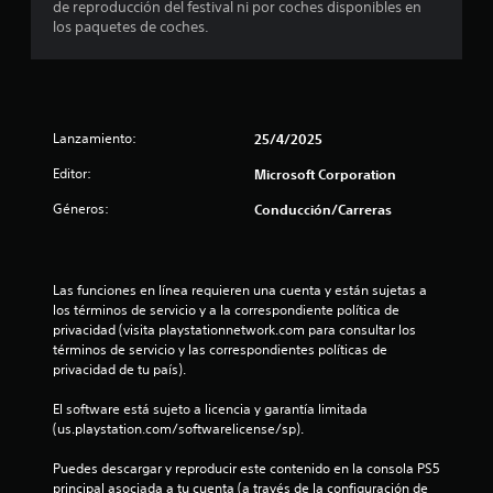
c
de reproducción del festival ni por coches disponibles en
c
e
los paquetes de coches.
i
n
o
ó
e
n
r
e
,
p
p
u
s
e
l
Lanzamiento:
25/4/2025
r
s
t
o
Editor:
Microsoft Corporation
a
e
d
r
s
Géneros:
Conducción/Carreras
o
p
s
e
o
l
s
o
i
l
Las funciones en línea requieren una cuenta y están sujetas a 
s
b
los términos de servicio y a la correspondiente política de 
b
l
l
privacidad (visita playstationnetwork.com para consultar los 
o
e
términos de servicio y las correspondientes políticas de 
t
q
a
privacidad de tu país).
o
u
n
e
El software está sujeto a licencia y garantía limitada 
s
e
n
(us.playstation.com/softwarelicense/sp).
s
o
e
.
s
Puedes descargar y reproducir este contenido en la consola PS5 
e
principal asociada a tu cuenta (a través de la configuración de 