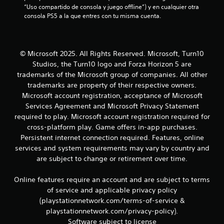
n
c
“Uso compartido de consola y juego offline”) y en cualquier otra 
o
consola PS5 a la que entres con tu misma cuenta.
u
m
u
n
n
i
© Microsoft 2025. All Rights Reserved. Microsoft, Turn10
t
q
Studios, the Turn10 logo and Forza Horizon 5 are
u
o
trademarks of the Microsoft group of companies. All other
e
trademarks are property of their respective owners.
n
t
Microsoft account registration, acceptance of Microsoft
e
l
Services Agreement and Microsoft Privacy Statement
a
t
required to play. Microsoft account registration required for
e
cross-platform play. Game offers in-app purchases.
l
x
Persistent internet connection required. Features, online
t
d
services and system requirements may vary by country and
o
are subject to change or retirement over time.
y
e
l
a
Online features require an account and are subject to terms
1
i
of service and applicable privacy policy
n
(playstationnetwork.com/terms-of-service &
4
f
playstationnetwork.com/privacy-policy).
o
Software subject to license
r