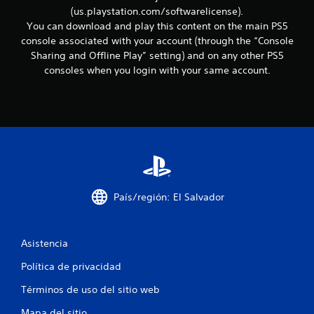
c
m
(us.playstation.com/softwarelicense).
a
a
You can download and play this content on the main PS5
c
console associated with your account (through the “Console
i
l
Sharing and Offline Play” setting) and on any other PS5
ó
consoles when you login with your same account.
n
i
v
i
f
s
u
i
a
l
c
a
d
a
i
País/región: El Salvador
c
c
i
o
i
n
Asistencia
a
o
l
Política de privacidad
e
n
s
Términos de uso del sitio web
r
e
e
Mapa del sitio