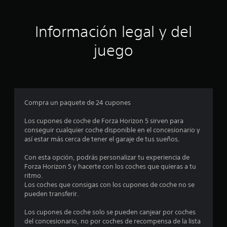
t
g
d
l
a
u
a
r
r
r
z
Información legal y del
y
a
a
a
e
n
r
juego
m
t
t
o
l
e
e
d
e
p
i
l
l
o
f
g
r
i
a
a
l
Compra un paquete de 24 cupones
c
m
o
a
e
s
s
Los cupones de coche de Forza Horizon 5 sirven para
r
p
m
conseguir cualquier coche disponible en el concesionario y
l
l
e
d
así estar más cerca de tener el garaje de tus sueños.
a
a
n
c
y
ú
e
Con esta opción, podrás personalizar tu experiencia de
o
.
s
Forza Horizon 5 y hacerte con los coches que quieras a tu
n
s
c
ritmo.
f
i
Los coches que consigas con los cupones de coche no se
i
n
i
pueden transferir.
g
m
u
a
n
Los cupones de coche solo se pueden canjear por coches
r
n
del concesionario, no por coches de recompensa de la lista
a
t