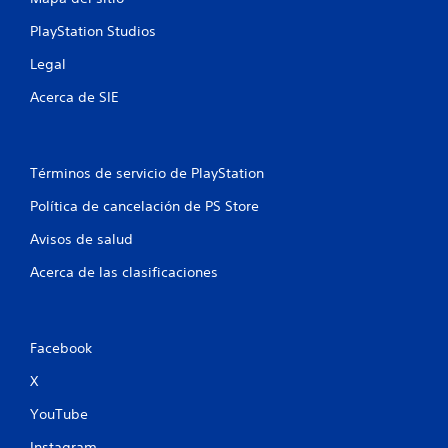
l
s
PlayStation Studios
a
c
Legal
i
o
Acerca de SIE
n
a
d
o
Términos de servicio de PlayStation
s
c
Política de cancelación de PS Store
o
n
Avisos de salud
e
l
Acerca de las clasificaciones
g
a
m
e
Facebook
p
l
X
a
y
YouTube
.
Instagram