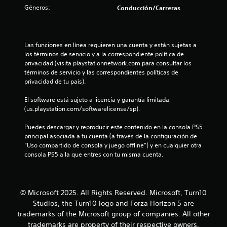
c
Géneros:
e
Conducción/Carreras
i
n
n
ó
e
n
c
r
,
p
Las funciones en línea requieren una cuenta y están sujetas a 
p
o
u
los términos de servicio y a la correspondiente política de 
e
l
privacidad (visita playstationnetwork.com para consultar los 
r
e
s
términos de servicio y las correspondientes políticas de 
o
a
privacidad de tu país).
e
s
d
s
o
El software está sujeto a licencia y garantía limitada 
p
s
t
(us.playstation.com/softwarelicense/sp).
o
l
s
o
r
Puedes descargar y reproducir este contenido en la consola PS5 
i
s
principal asociada a tu cuenta (a través de la configuración de 
b
b
“Uso compartido de consola y juego offline”) y en cualquier otra 
e
l
o
consola PS5 a la que entres con tu misma cuenta.
e
t
l
q
o
u
n
l
e
e
© Microsoft 2025. All Rights Reserved. Microsoft, Turn10
n
s
a
Studios, the Turn10 logo and Forza Horizon 5 are
o
.
trademarks of the Microsoft group of companies. All other
s
s
e
trademarks are property of their respective owners.