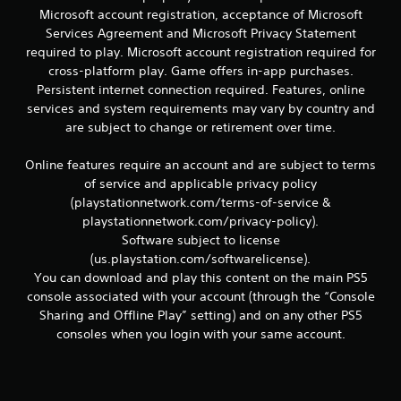
c
Microsoft account registration, acceptance of Microsoft
e
o
Services Agreement and Microsoft Privacy Statement
m
required to play. Microsoft account registration required for
n
u
cross-platform play. Game offers in-app purchases.
n
u
Persistent internet connection required. Features, online
i
q
services and system requirements may vary by country and
n
u
are subject to change or retirement over time.
e
t
n
Online features require an account and are subject to terms
e
of service and applicable privacy policy
l
o
(playstationnetwork.com/terms-of-service &
t
e
t
playstationnetwork.com/privacy-policy).
x
Software subject to license
t
a
(us.playstation.com/softwarelicense).
o
You can download and play this content on the main PS5
y
l
console associated with your account (through the “Console
l
Sharing and Offline Play” setting) and on any other PS5
a
d
i
consoles when you login with your same account.
n
e
f
o
7
r