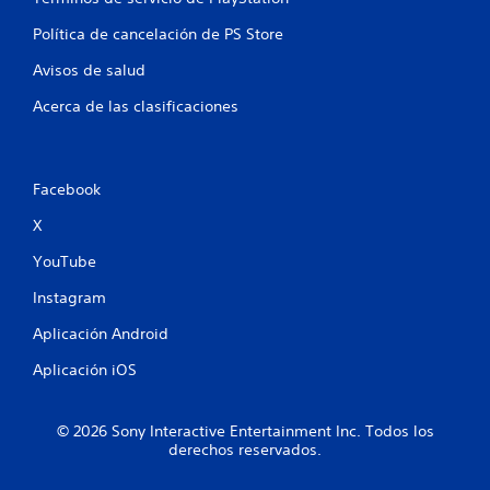
l
n
Política de cancelación de PS Store
a
c
e
Avisos de salud
i
o
s
Acerca de las clasificaciones
n
a
d
o
Facebook
s
c
X
o
n
YouTube
e
l
Instagram
g
a
Aplicación Android
m
Aplicación iOS
e
p
l
a
© 2026 Sony Interactive Entertainment Inc. Todos los
derechos reservados.
y
.