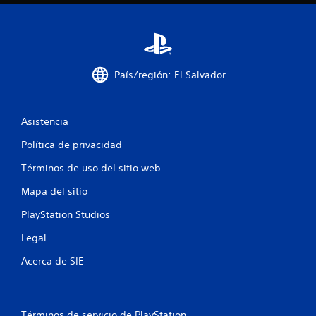
m
5
a
c
c
i
ó
a
n
País/región: El Salvador
v
l
i
s
i
Asistencia
u
a
Política de privacidad
f
l
a
Términos de uso del sitio web
i
d
i
Mapa del sitio
c
c
i
PlayStation Studios
a
o
Legal
n
c
a
Acerca de SIE
l
i
e
s
r
o
e
Términos de servicio de PlayStation