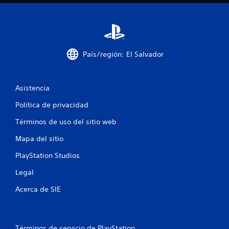
m
9
a
c
5
i
ó
c
n
País/región: El Salvador
v
a
i
s
l
Asistencia
u
a
Política de privacidad
i
l
a
Términos de uso del sitio web
f
d
i
Mapa del sitio
i
c
i
PlayStation Studios
c
o
Legal
n
a
a
Acerca de SIE
l
c
e
s
r
i
e
Términos de servicio de PlayStation