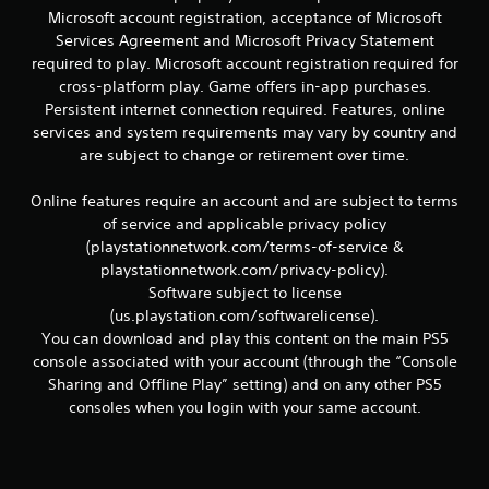
c
Microsoft account registration, acceptance of Microsoft
e
o
Services Agreement and Microsoft Privacy Statement
m
required to play. Microsoft account registration required for
n
u
cross-platform play. Game offers in-app purchases.
n
u
Persistent internet connection required. Features, online
i
q
services and system requirements may vary by country and
n
u
are subject to change or retirement over time.
e
t
n
Online features require an account and are subject to terms
e
of service and applicable privacy policy
l
o
(playstationnetwork.com/terms-of-service &
t
e
t
playstationnetwork.com/privacy-policy).
x
Software subject to license
t
a
(us.playstation.com/softwarelicense).
o
You can download and play this content on the main PS5
y
l
console associated with your account (through the “Console
l
Sharing and Offline Play” setting) and on any other PS5
a
d
i
consoles when you login with your same account.
n
e
f
o
3
r