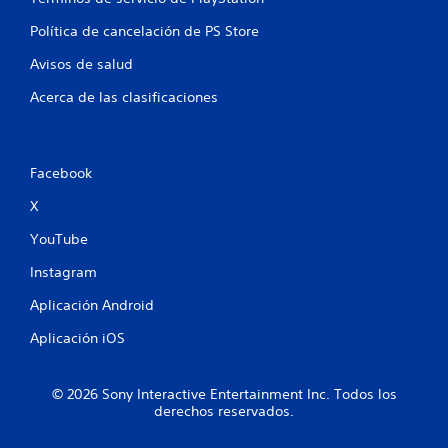
l
o
Política de cancelación de PS Store
a
c
n
Avisos de salud
i
o
e
Acerca de las clasificaciones
n
a
s
d
o
Facebook
s
c
X
o
n
YouTube
e
l
Instagram
g
a
Aplicación Android
m
Aplicación iOS
e
p
l
a
© 2026 Sony Interactive Entertainment Inc. Todos los
derechos reservados.
y
.