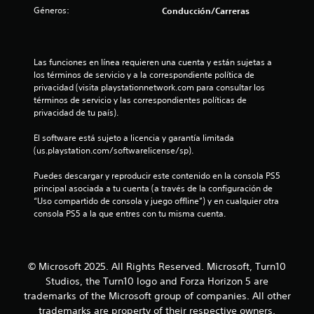
c
Géneros:
e
Conducción/Carreras
i
n
n
ó
e
n
c
r
,
p
Las funciones en línea requieren una cuenta y están sujetas a 
p
o
u
los términos de servicio y a la correspondiente política de 
e
l
privacidad (visita playstationnetwork.com para consultar los 
r
e
s
términos de servicio y las correspondientes políticas de 
o
a
privacidad de tu país).
e
s
d
s
o
El software está sujeto a licencia y garantía limitada 
p
s
t
(us.playstation.com/softwarelicense/sp).
o
l
s
o
r
Puedes descargar y reproducir este contenido en la consola PS5 
i
s
principal asociada a tu cuenta (a través de la configuración de 
b
b
“Uso compartido de consola y juego offline”) y en cualquier otra 
e
l
o
consola PS5 a la que entres con tu misma cuenta.
e
t
l
q
o
u
n
l
e
e
© Microsoft 2025. All Rights Reserved. Microsoft, Turn10
n
s
a
Studios, the Turn10 logo and Forza Horizon 5 are
o
.
trademarks of the Microsoft group of companies. All other
s
s
e
trademarks are property of their respective owners.