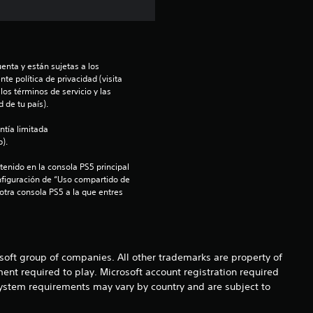
t
r
e
enta y están sujetas a los 
te política de privacidad (visita 
os términos de servicio y las 
l
 de tu país).
l
ntía limitada 
).
a
enido en la consola PS5 principal 
nfiguración de “Uso compartido de 
s
 otra consola PS5 a la que entres 
d
e
osoft group of companies. All other trademarks are property of
c
ent required to play. Microsoft account registration required
 system requirements may vary by country and are subject to
i