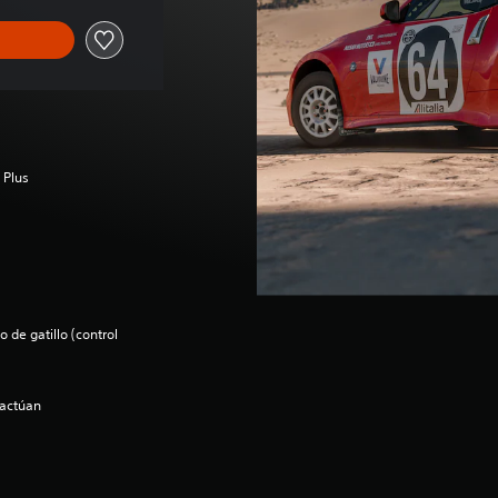
 Plus
 de gatillo (control
ractúan