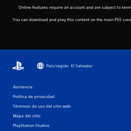
m
m
s
i
p
Online features require an account and are subject to ter
p
j
a
o
e
u
r
r
z
You can download and play this content on the main PS5 conso
g
l
t
a
a
o
a
r
r
s
n
a
y
.
t
j
d
e
u
e
s
g
s
d
a
p
u
r
l
País/región: El Salvador
r
y
a
a
a
z
n
m
a
t
o
Asistencia
r
e
d
t
e
Política de privacidad
i
e
l
f
p
Términos de uso del sitio web
g
i
o
a
c
r
Mapa del sitio
m
a
l
e
r
PlayStation Studios
o
p
l