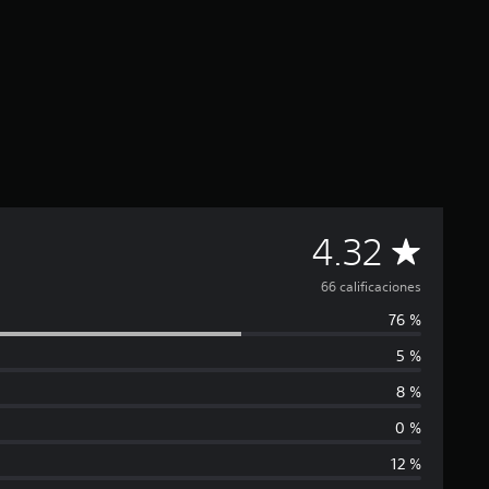
C
4.32
a
66 calificaciones
76 %
l
5 %
i
8 %
f
0 %
12 %
i