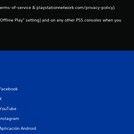
n
terms-of-service & playstationnetwork.com/privacy-policy).
c
Offline Play” setting) and on any other PS5 consoles when you
o
e
s
t
r
Facebook
e
X
l
YouTube
Instagram
l
Aplicación Android