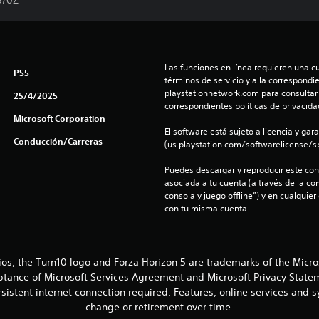
370Z
Las funciones en línea requieren una cu
PS5
términos de servicio y a la correspondien
playstationnetwork.com para consultar l
25/4/2025
correspondientes políticas de privacidad
Microsoft Corporation
El software está sujeto a licencia y gara
Conducción/Carreras
(us.playstation.com/softwarelicense/sp
Puedes descargar y reproducir este cont
asociada a tu cuenta (a través de la co
consola y juego offline”) y en cualquier
con tu misma cuenta.
ios, the Turn10 logo and Forza Horizon 5 are trademarks of the Micr
eptance of Microsoft Services Agreement and Microsoft Privacy Statem
sistent internet connection required. Features, online services and
change or retirement over time.