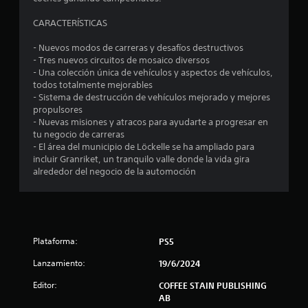
c
t
s
i
o
CARACTERÍSTICAS
p
c
o
.
r
a
- Nuevos modos de carreras y desafíos destructivos
i
e
)
- Tres nuevos circuitos de mosaico diversos
n
P
S
- Una colección única de vehículos y aspectos de vehículos,
c
a
s
e
todos totalmente mejorables
i
u
o
- Sistema de destrucción de vehículos mejorado y mejores
p
t
s
f
propulsores
a
a
r
- Nuevas misiones y atracos para ayudarte a progresar en
l
r
d
e
tu negocio de carreras
e
c
e
- El área del municipio de Löckelle se ha ampliado para
s
e
e
incluir Granriket, un tranquilo valle donde la vida gira
l
.
n
alrededor del negocio de la automoción
j
l
a
u
l
e
l
g
g
u
o
a
n
Plataforma:
PS5
a
P
s
s
u
Lanzamiento:
19/6/2024
o
e
p
e
d
Editor:
COFFEE STAIN PUBLISHING
c
e
AB
i
s