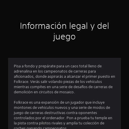
d
l
t
r
t
g
e
a
a
a
r
j
l
v
m
o
a
o
e
Información legal y del
e
y
h
z
p
i
s
.
l
juego
l
s
t
a
t
i
y
l
o
c
e
r
k
n
a
i
c
a
a
u
j
Pisa a fondo y prepárate para un caos total lleno de
s
y
a
u
adrenalina en los campeonatos de carreras para
l
l
aficionados, donde aspirarás a alcanzar el primer puesto en
s
d
o
q
Folkrace. Verás salir volando piezas de los vehículos
s
t
u
mientras compites en una serie de desafíos de carreras de
p
e
a
i
demolición en circuitos de mosaico.
e
b
e
r
c
l
r
Folkrace es una expansión de un jugador que incluye
s
e
m
montones de vehículos nuevos y una serie de modos de
o
i
o
(
juego de carreras destructivas contra oponentes
n
m
b
controlados por el ordenador. Pon a prueba tu temple en
a
n
e
á
la pista contra pilotos rivales y amplía tu colección de
j
n
coches ganando campeonatos.
s
e