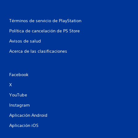
n
i
l
a
n
e
e
c
x
o
s
Términos de servicio de PlayStation
p
n
e
Política de cancelación de PS Store
t
r
r
i
Avisos de salud
o
e
l
n
Acerca de las clasificaciones
e
c
i
s
a
d
c
Facebook
e
i
m
n
X
o
e
v
YouTube
m
i
á
Instagram
m
t
i
i
Aplicación Android
c
e
a
n
Aplicación iOS
(
t
s
o