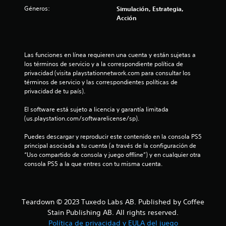
n
o
Géneros:
p
Simulación, Estrategia,
n
a
Acción
u
e
u
s
s
n
d
a
e
r
Las funciones en línea requieren una cuenta y están sujetas a 
t
s
e
los términos de servicio y a la correspondiente política de 
e
l
privacidad (visita playstationnetwork.com para consultar los 
o
n
j
términos de servicio y las correspondientes políticas de 
s
u
privacidad de tu país).
t
i
e
b
g
El software está sujeto a licencia y garantía limitada 
a
i
o
(us.playstation.com/softwarelicense/sp).
l
e
l
i
n
Puedes descargar y reproducir este contenido en la consola PS5 
d
c
principal asociada a tu cuenta (a través de la configuración de 
d
a
u
“Uso compartido de consola y juego offline”) y en cualquier otra 
d
a
consola PS5 a la que entres con tu misma cuenta.
e
d
l
e
q
1
l
u
o
i
Teardown © 2023 Tuxedo Labs AB. Published by Coffee
3
s
e
Stain Publishing AB. All rights reserved.
j
r
Política de privacidad y EULA del juego
o