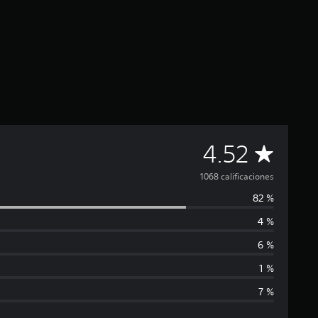
C
4.52
a
1068 calificaciones
82 %
l
4 %
i
6 %
f
1 %
7 %
i