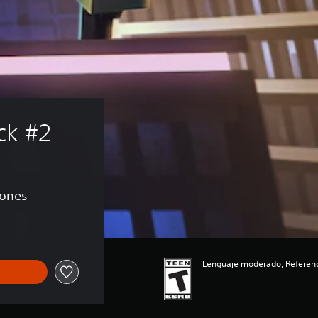
ck #2
iones
Lenguaje moderado, Referenci