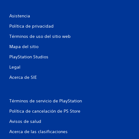
t
P
u
a
e
Asistencia
d
l
e
Política de privacidad
s
d
Términos de uso del sitio web
j
u
e
Mapa del sitio
g
a
2
PlayStation Studios
r
s
Legal
c
i
n
Acerca de SIE
a
a
c
l
t
i
Términos de servicio de PlayStation
i
v
a
Política de cancelación de PS Store
f
r
l
Avisos de salud
i
a
v
Acerca de las clasificaciones
c
i