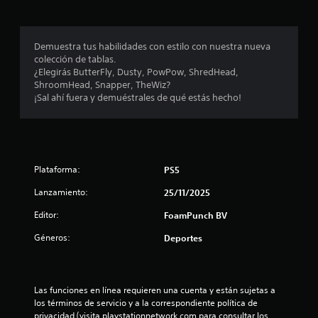
a
s
t
s
á
c
Demuestra tus habilidades con estilo con nuestra nueva
d
t
colección de tablas.
i
¿Elegirás ButterFly, Dusty, PowPow, ShredHead,
e
l
ShroomHead, Snapper, TheWiz?
e
¡Sal ahí fuera y demuéstrales de qué estás hecho!
c
s
.
i
S
n
Plataforma:
PS5
e
p
c
Lanzamiento:
25/11/2025
u
o
e
Editor:
FoamPunch BV
d
Géneros:
e
Deportes
e
j
s
u
g
Las funciones en línea requieren una cuenta y están sujetas a 
t
a
los términos de servicio y a la correspondiente política de 
r
privacidad (visita playstationnetwork.com para consultar los 