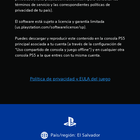
r
s
términos de servicio y las correspondientes políticas de 
i
privacidad de tu país).
e
n
El software está sujeto a licencia y garantía limitada 
l
v
(us.playstation.com/softwarelicense/sp).
i
l
b
Puedes descargar y reproducir este contenido en la consola PS5 
r
principal asociada a tu cuenta (a través de la configuración de 
a
a
“Uso compartido de consola y juego offline”) y en cualquier otra 
c
consola PS5 a la que entres con tu misma cuenta.
s
i
ó
e
n
Política de privacidad y EULA del juego
d
n
e
l
u
c
n
o
n
t
t
r
o
o
l
País/región: El Salvador