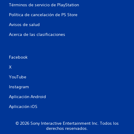
a
Términos de servicio de PlayStation
Política de cancelación de PS Store
s
Avisos de salud
e
Acerca de las clasificaciones
n
u
Facebook
n
X
t
YouTube
o
Instagram
t
Aplicación Android
a
Aplicación iOS
l
© 2026 Sony Interactive Entertainment Inc. Todos los
d
derechos reservados.