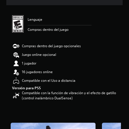
c
i
ó
n
Lenguaje
p
r
Compras dentro del juego
o
m
e
Compras dentro del juego opcionales
d
Juego online opcional
i
o
1 jugador
:
5
16 jugadores online
e
Compatible con el Uso a distancia
s
t
Versión para PS5
r
Compatible con la función de vibración y el efecto de gatillo
e
(control inalámbrico DualSense)
l
l
a
s
d
e