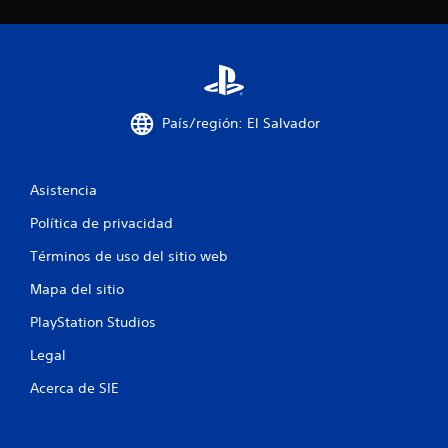
c
i
n
País/región: El Salvador
c
o
Asistencia
e
Política de privacidad
s
Términos de uso del sitio web
t
Mapa del sitio
r
PlayStation Studios
e
Legal
Acerca de SIE
l
l