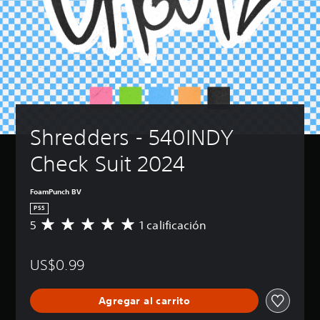
Shredders - 540INDY 
Check Suit 2024
FoamPunch BV
PS5
5
1 calificación
C
a
l
US$0.99
i
f
i
Agregar al carrito
c
a