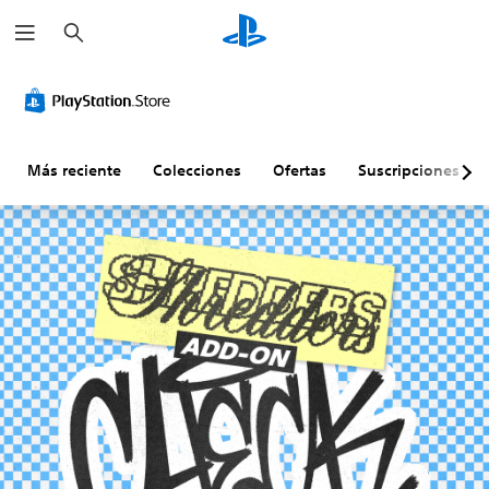
B
u
s
c
a
r
Más reciente
Colecciones
Ofertas
Suscripciones