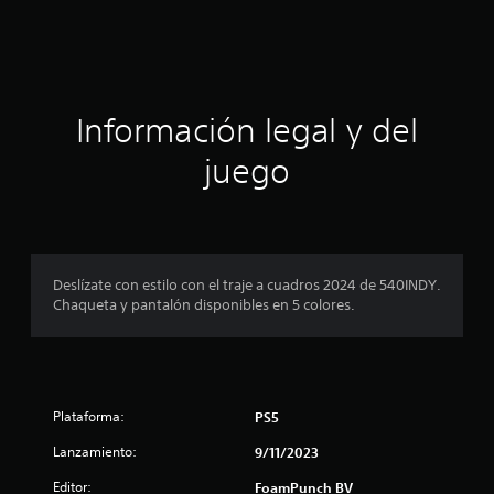
c
i
ó
Información legal y del
n
juego
p
r
o
Deslízate con estilo con el traje a cuadros 2024 de 540INDY.
Chaqueta y pantalón disponibles en 5 colores.
m
e
d
Plataforma:
PS5
i
Lanzamiento:
9/11/2023
o
Editor:
FoamPunch BV