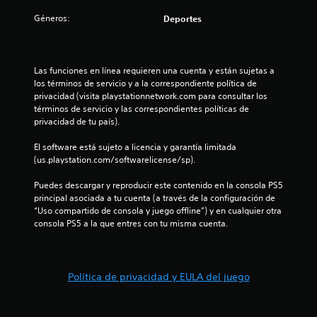
:
Géneros:
Deportes
1
e
Las funciones en línea requieren una cuenta y están sujetas a 
los términos de servicio y a la correspondiente política de 
s
privacidad (visita playstationnetwork.com para consultar los 
términos de servicio y las correspondientes políticas de 
t
privacidad de tu país).
El software está sujeto a licencia y garantía limitada 
r
(us.playstation.com/softwarelicense/sp).
e
Puedes descargar y reproducir este contenido en la consola PS5 
principal asociada a tu cuenta (a través de la configuración de 
l
“Uso compartido de consola y juego offline”) y en cualquier otra 
consola PS5 a la que entres con tu misma cuenta.
l
a
Política de privacidad y EULA del juego
d
e