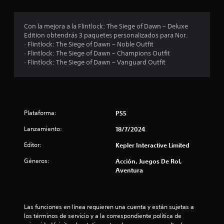
o
:
Con la mejora a la Flintlock: The Siege of Dawn – Deluxe
Edition obtendrás 3 paquetes personalizados para Nor.
4
· Flintlock: The Siege of Dawn – Noble Outfit
· Flintlock: The Siege of Dawn – Champions Outfit
.
· Flintlock: The Siege of Dawn – Vanguard Outfit
2
1
Plataforma:
PS5
e
Lanzamiento:
18/7/2024
s
Editor:
Kepler Interactive Limited
t
Géneros:
Acción, Juegos De Rol,
r
Aventura
e
l
Las funciones en línea requieren una cuenta y están sujetas a 
los términos de servicio y a la correspondiente política de 