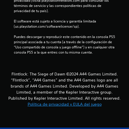
privacidad (visita playstationnetwork.com para consultar los 
l
términos de servicio y las correspondientes políticas de 
privacidad de tu país).
a
El software está sujeto a licencia y garantía limitada 
s
(us.playstation.com/softwarelicense/sp).
d
Puedes descargar y reproducir este contenido en la consola PS5 
principal asociada a tu cuenta (a través de la configuración de 
e
“Uso compartido de consola y juego offline”) y en cualquier otra 
consola PS5 a la que entres con tu misma cuenta.
c
i
Flintlock: The Siege of Dawn ©2024 A44 Games Limited.
n
“Flintlock”, “A44 Games” and the A44 Games logo are all
c
brands of A44 Games Limited. Developed by A44 Games
Limited, a member of the Kepler Interactive group.
o
Published by Kepler Interactive Limited. All rights reserved.
Política de privacidad y EULA del juego
e
s