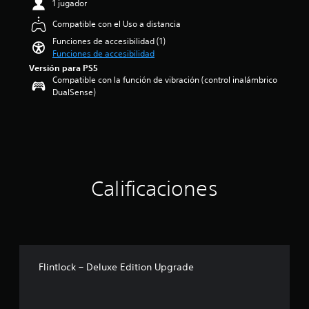
m
1 jugador
i
e
o
Compatible con el Uso a distancia
n
:
t
Funciones de accesibilidad (1)
4
o
Funciones de accesibilidad
.
d
Versión para PS5
2
u
Compatible con la función de vibración (control inalámbrico
1
r
DualSense)
e
a
s
n
t
t
r
e
e
e
l
l
l
g
Calificaciones
a
a
s
m
d
e
e
p
c
l
i
a
n
y
Flintlock – Deluxe Edition Upgrade
c
o
o
l
e
a
s