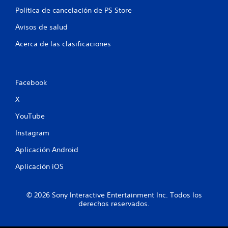
o
Política de cancelación de PS Store
t
Avisos de salud
a
Acerca de las clasificaciones
l
d
Facebook
e
X
1
YouTube
4
Instagram
c
Aplicación Android
Aplicación iOS
a
l
© 2026 Sony Interactive Entertainment Inc. Todos los
derechos reservados.
i
f