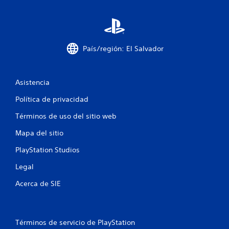
t
r
e
País/región: El Salvador
l
l
Asistencia
a
Política de privacidad
s
Términos de uso del sitio web
e
Mapa del sitio
PlayStation Studios
n
Legal
u
Acerca de SIE
n
t
Términos de servicio de PlayStation