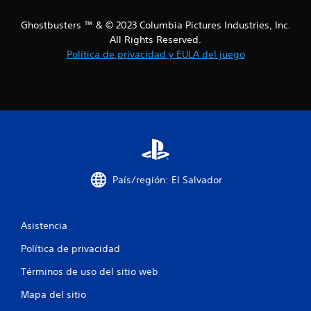
o
Ghostbusters ™ & © 2023 Columbia Pictures Industries, Inc.
All Rights Reserved.
e
Política de privacidad y EULA del juego
s
t
r
e
l
País/región: El Salvador
l
a
Asistencia
Política de privacidad
s
Términos de uso del sitio web
e
Mapa del sitio
n