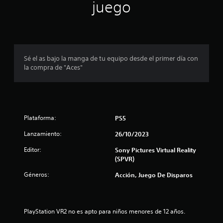
n
juego
p
r
o
Sé el as bajo la manga de tu equipo desde el primer día con
la compra de "Aces"
m
e
d
Plataforma:
PS5
i
Lanzamiento:
26/10/2023
o
Editor:
Sony Pictures Virtual Reality
(SPVR)
:
Géneros:
Acción, Juego De Disparos
1
e
PlayStation VR2 no es apto para niños menores de 12 años.