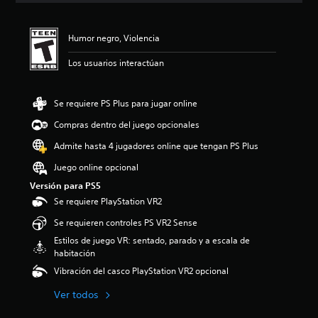
i
ó
n
Humor negro, Violencia
p
r
Los usuarios interactúan
o
m
e
Se requiere PS Plus para jugar online
d
Compras dentro del juego opcionales
i
o
Admite hasta 4 jugadores online que tengan PS Plus
:
5
Juego online opcional
e
Versión para PS5
s
Se requiere PlayStation VR2
t
r
Se requieren controles PS VR2 Sense
e
Estilos de juego VR: sentado, parado y a escala de
l
habitación
l
a
Vibración del casco PlayStation VR2 opcional
s
d
Ver todos
e
c