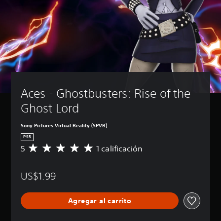
Aces - Ghostbusters: Rise of the 
Ghost Lord
Sony Pictures Virtual Reality (SPVR)
PS5
5
1 calificación
C
a
l
US$1.99
i
f
i
Agregar al carrito
c
a
c