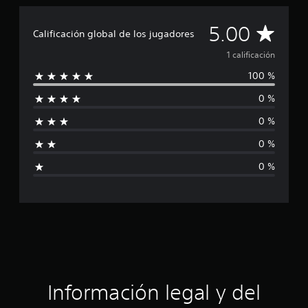
1
c
a
C
5.00
Calificación global de los jugadores
l
i
a
1 calificación
f
100 %
i
l
c
0 %
a
i
c
0 %
i
f
o
0 %
n
i
e
0 %
s
c
a
c
i
ó
Información legal y del