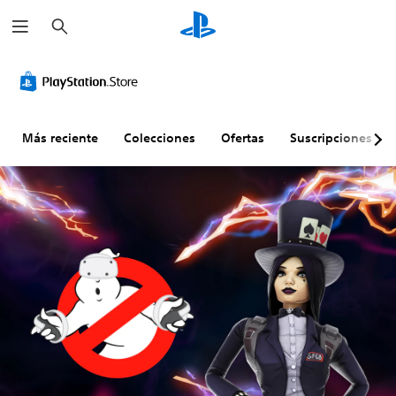
B
u
s
c
a
r
Más reciente
Colecciones
Ofertas
Suscripciones