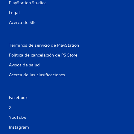
PlayStation Studios
u
Legal
n
Acerca de SIE
t
o
Términos de servicio de PlayStation
t
Política de cancelación de PS Store
a
Avisos de salud
l
Acerca de las clasificaciones
d
e
Facebook
1
X
YouTube
c
Instagram
a