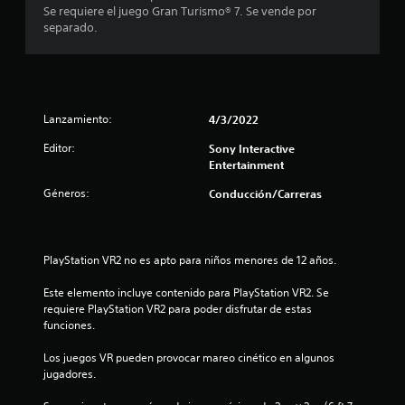
t
m
c
Se requiere el juego Gran Turismo® 7. Se vende por
r
r
o
separado.
l
o
v
i
o
s
i
s
j
m
n
c
u
i
o
g
e
c
n
a
Lanzamiento:
4/3/2022
n
t
d
t
o
r
o
Editor:
Sony Interactive
o
o
r
Entertainment
.
e
l
e
Géneros:
Conducción/Carreras
e
s
s
s
.
S
d
e
e
t
p
l
PlayStation VR2 no es apto para niños menores de 12 años.
u
j
r
e
u
Este elemento incluye contenido para PlayStation VR2. Se 
d
e
requiere PlayStation VR2 para poder disfrutar de estas 
e
e
g
funciones.
o
j
l
e
Los juegos VR pueden provocar mareo cinético en algunos 
u
n
jugadores.
g
l
c
a