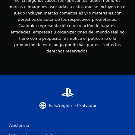
Inc. En algunos casos, los fabricantes, autos, nombres,
e
u
r
marcas e imágenes asociadas a estos que se incluyen en el
e
á
8
d
juego incluyen marcas comerciales y/o materiales con
c
e
derechos de autor de los respectivos propietarios.
t
s
c
Cualquier representación o recreación de lugares,
i
j
entidades, empresas u organizaciones del mundo real no
c
u
a
tiene como propósito ni implica el patrocinio o la
a
g
promoción de este juego por dichas partes. Todos los
a
l
P
r
derechos reservados.
u
s
i
e
i
d
n
f
e
n
s
e
i
a
c
c
e
c
c
s
e
i
d
a
d
País/región: El Salvador
e
a
r
c
d
a
d
u
i
Asistencia
e
n
u
e