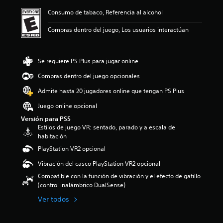
n
t
u
ó
o
z
a
Consumo de tabaco, Referencia al alcohol
u
e
n
l
a
l
l
d
p
ú
r
i
Compras dentro del juego, Los usuarios interactúan
o
e
r
m
e
z
s
n
o
e
l
a
p
l
m
n
n
r
o
e
e
e
Se requiere PS Plus para jugar online
i
í
r
e
d
s
v
n
q
Compras dentro del juego opcionales
r
i
d
e
t
u
e
o
e
l
Admite hasta 20 jugadores online que tengan PS Plus
e
e
n
:
a
d
g
e
v
3
u
Juego online opcional
e
r
l
o
.
d
d
a
Versión para PS5
j
z
8
i
e
m
Estilos de juego VR: sentado, parado y a escala de
u
a
8
o
s
e
habitación
e
l
e
i
a
n
g
t
PlayStation VR2 opcional
s
n
f
t
o
a
t
d
í
e
Vibración del casco PlayStation VR2 opcional
n
p
r
i
o
l
o
a
e
v
Compatible con la función de vibración y el efecto de gatillo
o
o
i
r
l
i
(control inalámbrico DualSense)
a
s
n
a
l
d
c
c
Ver todos
c
t
a
u
t
o
l
i
s
a
i
n
u
.
d
l
v