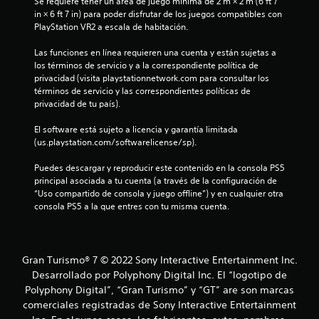
u
Se requiere tener un área de juego mínima de 2 m × 2 m (6 ft 7 
a
r
a
in × 6 ft 7 in) para poder disfrutar de los juegos compatibles con 
s
l
PlayStation VR2 a escala de habitación.
s
i
q
n
u
Las funciones en línea requieren una cuenta y están sujetas a 
e
c
i
los términos de servicio y a la correspondiente política de 
e
privacidad (visita playstationnetwork.com para consultar los 
o
n
r
términos de servicio y las correspondientes políticas de 
n
m
privacidad de tu país).
t
u
o
r
m
El software está sujeto a licencia y garantía limitada 
o
n
e
(us.playstation.com/softwarelicense/sp).
l
n
t
e
t
Puedes descargar y reproducir este contenido en la consola PS5 
s
o
principal asociada a tu cuenta (a través de la configuración de 
o
t
.
“Uso compartido de consola y juego offline”) y en cualquier otra 
consola PS5 a la que entres con tu misma cuenta.
á
t
c
M
t
o
a
i
d
Gran Turismo® 7 © 2022 Sony Interactive Entertainment Inc.
l
l
o
Desarrollado por Polyphony Digital Inc. El “logotipo de
e
d
Polyphony Digital”, “Gran Turismo” y “GT” are son marcas
s
d
e
comerciales registradas de Sony Interactive Entertainment
P
p