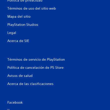
o
Política de privacidad
s
n
a
t
Términos de uso del sitio web
n
r
o
l
Mapa del sitio
r
e
o
n
s
PlayStation Studios
o
s
c
s
Legal
o
i
n
n
Acerca de SIE
t
c
r
o
o
n
l
s
e
Términos de servicio de PlayStation
e
s
c
Política de cancelación de PS Store
t
u
á
e
Avisos de salud
c
n
t
c
Acerca de las clasificaciones
i
i
l
a
e
s
s
d
Facebook
.
u
r