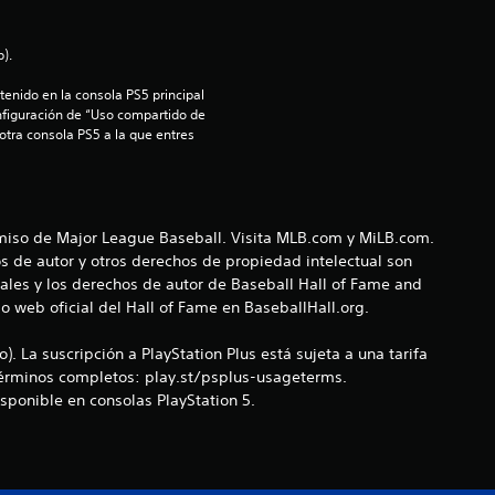
e
d
).
i
enido en la consola PS5 principal 
nfiguración de “Uso compartido de 
 otra consola PS5 a la que entres 
o
:
5
rmiso de Major League Baseball. Visita MLB.com y MiLB.com.
s de autor y otros derechos de propiedad intelectual son
e
ales y los derechos de autor de Baseball Hall of Fame and
o web oficial del Hall of Fame en BaseballHall.org.
s
. La suscripción a PlayStation Plus está sujeta a una tarifa
t
 Términos completos: play.st/psplus-usageterms.
sponible en consolas PlayStation 5.
r
e