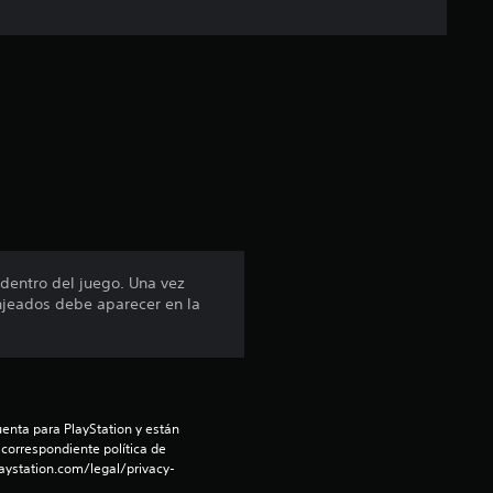
c
a
c
i
ó
n
dentro del juego. Una vez
canjeados debe aparecer en la
p
r
o
enta para PlayStation y están 
m
 correspondiente política de 
aystation.com/legal/privacy-