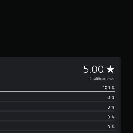
C
5.00
a
2 calificaciones
100 %
l
0 %
i
0 %
f
0 %
0 %
i