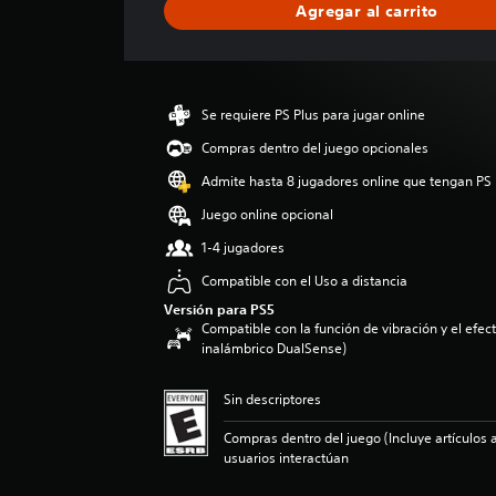
Agregar al carrito
c
a
c
i
ó
Se requiere PS Plus para jugar online
n
p
Compras dentro del juego opcionales
r
Admite hasta 8 jugadores online que tengan PS 
o
m
Juego online opcional
e
1-4 jugadores
d
i
Compatible con el Uso a distancia
o
Versión para PS5
:
Compatible con la función de vibración y el efecto
5
inalámbrico DualSense)
e
s
t
Sin descriptores
r
Compras dentro del juego (Incluye artículos a
e
usuarios interactúan
l
l