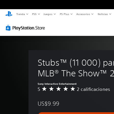
Tienda
PS5
Juegos
PS Plus
Accesorios
Noticias
Stubs™ (11 000) pa
MLB® The Show™ 
Sony Interactive Entertainment
5
2 calificaciones
C
a
l
US$9.99
i
f
i