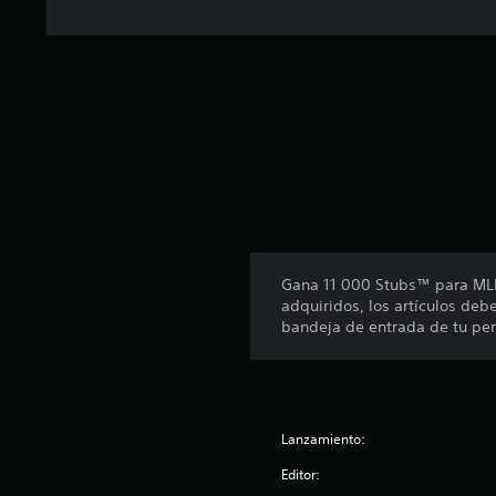
t
a
l
d
e
2
c
a
l
i
f
i
c
Gana 11 000 Stubs™ para MLB®
a
adquiridos, los artículos deb
c
bandeja de entrada de tu perf
i
o
n
e
s
Lanzamiento:
Editor: