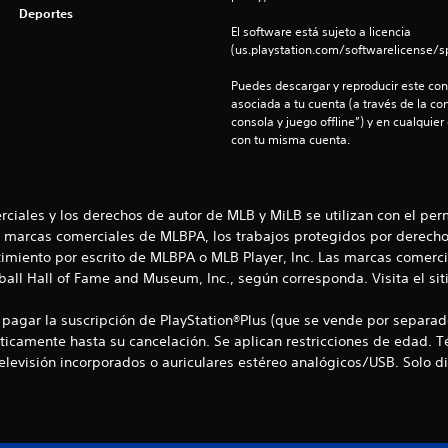
Deportes
El software está sujeto a licencia 
(us.playstation.com/softwarelicense/sp
Puedes descargar y reproducir este cont
asociada a tu cuenta (a través de la co
consola y juego offline”) y en cualquier
con tu misma cuenta.
rciales y los derechos de autor de MLB y MiLB se utilizan con el pe
s marcas comerciales de MLBPA, los trabajos protegidos por derecho
imiento por escrito de MLBPA o MLB Player, Inc. Las marcas comerci
ll Hall of Fame and Museum, Inc., según corresponda. Visita el siti
y pagar la suscripción de PlayStation®Plus (que se vende por separado)
ticamente hasta su cancelación. Se aplican restricciones de edad.
levisión incorporados o auriculares estéreo analógicos/USB. Solo di