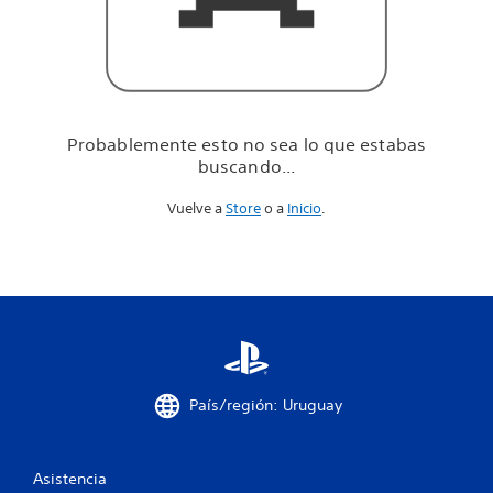
u
e
e
s
t
a
b
Probablemente esto no sea lo que estabas
a
buscando...
s
b
Vuelve a
Store
o a
Inicio
.
u
s
c
a
n
d
o
.
.
.
País/región: Uruguay
Asistencia