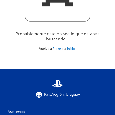
u
e
e
s
t
a
b
Probablemente esto no sea lo que estabas
a
buscando...
s
b
Vuelve a
Store
o a
Inicio
.
u
s
c
a
n
d
o
.
.
.
País/región: Uruguay
Asistencia