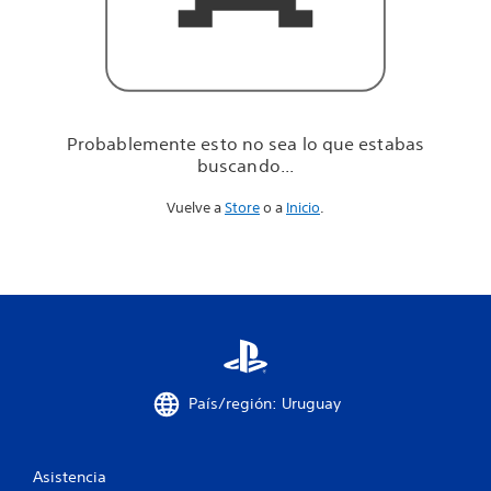
u
e
e
s
t
a
b
Probablemente esto no sea lo que estabas
a
buscando...
s
b
Vuelve a
Store
o a
Inicio
.
u
s
c
a
n
d
o
.
.
.
País/región: Uruguay
Asistencia