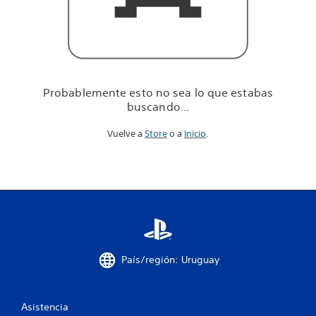
u
e
e
s
t
a
b
Probablemente esto no sea lo que estabas
a
buscando...
s
b
Vuelve a
Store
o a
Inicio
.
u
s
c
a
n
d
o
.
.
.
País/región: Uruguay
Asistencia