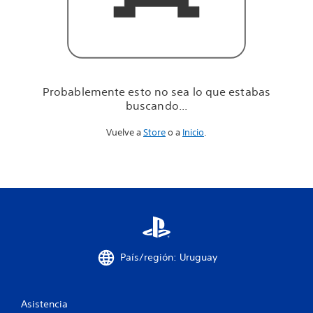
u
e
e
s
t
a
b
Probablemente esto no sea lo que estabas
a
buscando...
s
b
Vuelve a
Store
o a
Inicio
.
u
s
c
a
n
d
o
.
.
.
País/región: Uruguay
Asistencia