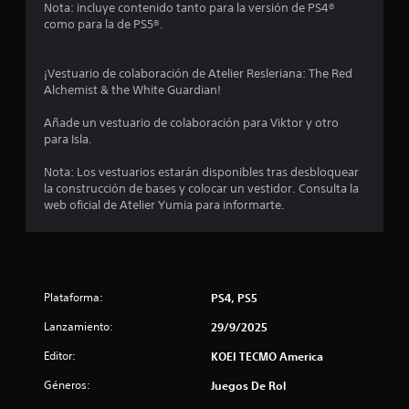
d
Nota: incluye contenido tanto para la versión de PS4®
a
ó
a
como para la de PS5®.
n
l
d
s
a
e
r
¡Vestuario de colaboración de Atelier Resleriana: The Red
t
d
e
Alchemist & the White Guardian!
u
s
t
e
i
Añade un vestuario de colaboración para Viktor y otro
o
s
para Isla.
r
c
t
i
e
Nota: Los vestuarios estarán disponibles tras desbloquear
a
i
n
la construcción de bases y colocar un vestidor. Consulta la
l
c
web oficial de Atelier Yumia para informarte.
d
n
i
e
a
l
c
d
g
e
a
o
l
m
Plataforma:
PS4, PS5
o
e
s
e
p
Lanzamiento:
29/9/2025
g
l
a
s
Editor:
KOEI TECMO America
a
t
y
i
Géneros:
t
Juegos De Rol
e
l
n