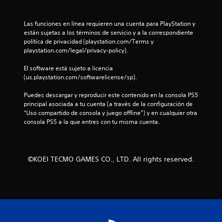
l
r
c
o
u
s
Las funciones en línea requieren una cuenta para PlayStation y 
e
a
a
están sujetas a los términos de servicio y a la correspondiente 
l
d
política de privacidad (playstation.com/Terms y 
l
q
a
playstation.com/legal/privacy-policy).
u
p
l
i
t
El software está sujeto a licencia 
e
a
(us.playstation.com/softwarelicense/sp).
a
r
t
m
i
Puedes descargar y reproducir este contenido en la consola PS5 
s
o
v
principal asociada a tu cuenta (a través de la configuración de 
m
o
“Uso compartido de consola y juego offline”) y en cualquier otra 
e
e
s
consola PS5 a la que entres con tu misma cuenta.
n
.
t
n
o
.
u
©KOEI TECMO GAMES CO., LTD. All rights reserved.
n
P
a
t
u
s
o
a