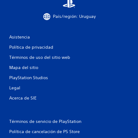
d
t
e
a
l
País/región: Uruguay
j
l
u
e
d
Asistencia
g
o
Política de privacidad
e
P
Términos de uso del sitio web
u
3
e
Mapa del sitio
d
1
e
PlayStation Studios
s
c
p
Legal
a
a
u
Acerca de SIE
s
l
a
r
i
e
Términos de servicio de PlayStation
l
f
j
Política de cancelación de PS Store
u