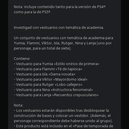
l
d
ó
a
Nota: incluye contenido tanto para la versión de PS4®
a
n
l
como para la de PS5®.
d
a
s
e
r
t
e
Investigad con vestuarios con temática de academia.
d
u
s
t
i
Un conjunto de vestuarios con temática de academia para
e
o
s
Yumia, Flammi, Viktor, Isla, Rutger, Nina y Lenja (uno por
r
t
personaje, para un total de siete).
i
c
e
a
n
Contiene:
l
i
c
- Vestuario para Yumia «Estilo onírico de primera»
d
i
- Vestuario para Flammi «Té de tapioca»
e
n
a
- Vestuario para Isla «Dama novata»
l
d
- Vestuario para Viktor «Mayordomo ideal»
g
c
e
- Vestuario para Rutger «Lobo callejero»
a
l
- Vestuario para Nina «Instructora fenomenal»
m
o
o
- Vestuario para Lenja «Recuerdos crepusculares»
e
s
p
e
g
Nota:
l
a
- Los vestuarios estarán disponibles tras desbloquear la
a
s
t
construcción de bases y colocar un vestidor. (Además, el
y
i
personaje correspondiente debe haberse unido al grupo).
e
t
l
- Este producto está incluido en el «Pase de temporada de
n