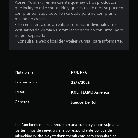
l
Atelier Yumia». Ten en cuenta que hay otros productos
c
o
que incluyen este contenido y que estos objetos se pueden
r
u
s
comprar por separado. Ten cuidado para no comprar lo
a
a
mismo dos veces.
e
l
d
- Ten en cuenta que al realizar compras individuales, los
q
a
vestuarios de Yumia y Flammi se venden en conjunto, pero
l
u
p
no por separado.
i
t
- Consulta la web oficial de "Atelier Yumia" para informarte.
l
e
a
r
t
a
m
i
o
v
s
m
o
e
Plataforma:
PS4, PS5
s
e
n
.
Lanzamiento:
23/7/2025
t
n
o
Editor:
KOEI TECMO America
.
u
Géneros:
Juegos De Rol
P
n
a
u
t
Las funciones en línea requieren una cuenta y están sujetas a 
s
los términos de servicio y a la correspondiente política de 
a
o
privacidad (visita playstationnetwork.com para consultar los 