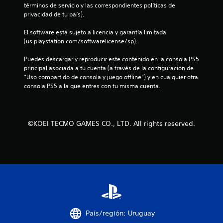
d
términos de servicio y las correspondientes políticas de 
t
e
privacidad de tu país).
l
a
j
El software está sujeto a licencia y garantía limitada 
(us.playstation.com/softwarelicense/sp).
u
l
e
Puedes descargar y reproducir este contenido en la consola PS5 
g
d
principal asociada a tu cuenta (a través de la configuración de 
o
“Uso compartido de consola y juego offline”) y en cualquier otra 
P
e
consola PS5 a la que entres con tu misma cuenta.
u
e
1
d
e
6
©KOEI TECMO GAMES CO., LTD. All rights reserved.
s
p
c
a
u
a
s
a
l
r
e
i
l
j
País/región: Uruguay
f
u