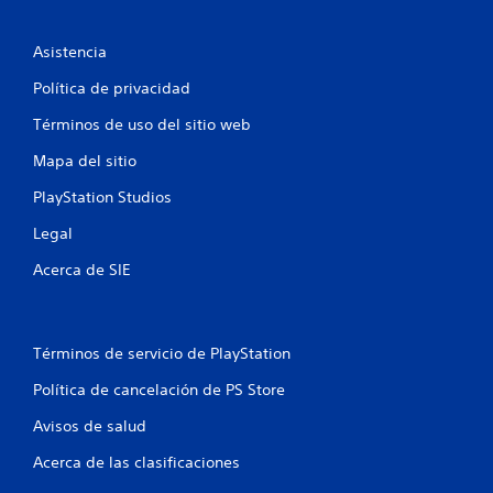
e
i
g
o
Asistencia
c
e
Política de privacidad
n
a
c
Términos de uso del sitio web
u
c
a
Mapa del sitio
l
i
q
PlayStation Studios
u
o
i
Legal
e
n
r
Acerca de SIE
m
e
o
m
s
e
Términos de servicio de PlayStation
n
t
Política de cancelación de PS Store
o
Avisos de salud
d
u
Acerca de las clasificaciones
r
a