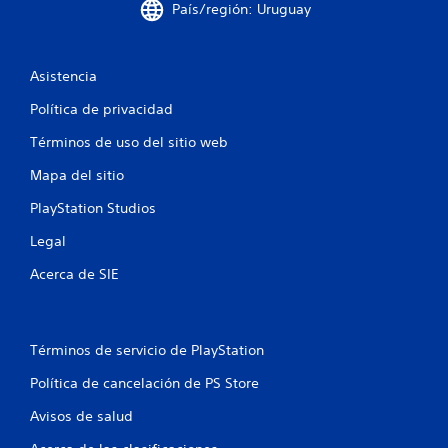
d
País/región: Uruguay
e
a
l
l
j
Asistencia
u
d
e
Política de privacidad
g
e
Términos de uso del sitio web
o
P
4
Mapa del sitio
u
e
PlayStation Studios
0
d
Legal
e
c
s
Acerca de SIE
p
a
a
u
l
s
a
Términos de servicio de PlayStation
i
r
Política de cancelación de PS Store
e
f
l
Avisos de salud
j
i
u