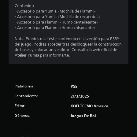
a
d
ó
Contenido:
a
n
s
- Accesorio para Yumia «Mochila de Flammi»
l
d
- Accesorio para Yumia «Mochila de recuerdos»
a
e
d
- Accesorio para Flammi «Humo centelleante»
r
t
- Accesorio para Flammi «Humo chispeante»
e
u
e
s
t
Nota: Puedes usar este contenido en la versión para PS5®
i
o
del juego. Podrás acceder tras desbloquear la construcción
c
s
r
de bases y colocar un vestidor. Consulta la web oficial de
t
i
Atelier Yumia para informarte.
i
e
a
n
l
n
c
d
i
e
c
a
l
d
Plataforma:
PS5
g
o
e
a
l
Lanzamiento:
21/3/2025
m
o
e
e
Editor:
KOEI TECMO America
s
p
g
s
l
Géneros:
Juegos De Rol
a
a
t
t
y
i
e
l
n