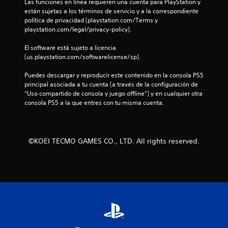
r
Las funciones en línea requieren una cuenta para PlayStation y 
l
c
están sujetas a los términos de servicio y a la correspondiente 
o
e
u
política de privacidad (playstation.com/Terms y 
s
a
playstation.com/legal/privacy-policy).
a
l
l
d
q
El software está sujeto a licencia 
a
l
u
(us.playstation.com/softwarelicense/sp).
p
i
t
a
e
Puedes descargar y reproducir este contenido en la consola PS5 
a
r
principal asociada a tu cuenta (a través de la configuración de 
t
s
m
“Uso compartido de consola y juego offline”) y en cualquier otra 
i
o
consola PS5 a la que entres con tu misma cuenta.
v
e
m
o
e
s
n
n
.
t
©KOEI TECMO GAMES CO., LTD. All rights reserved.
o
u
.
n
P
t
a
u
o
s
a
t