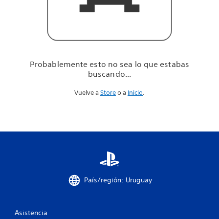
u
e
e
s
t
a
b
Probablemente esto no sea lo que estabas
a
buscando...
s
b
Vuelve a
Store
o a
Inicio
.
u
s
c
a
n
d
o
.
.
.
País/región: Uruguay
Asistencia