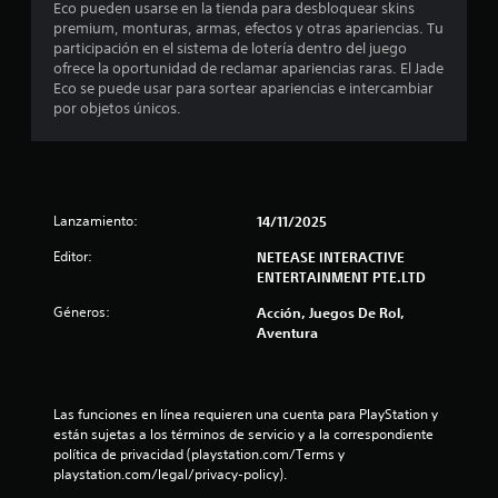
Eco pueden usarse en la tienda para desbloquear skins
u
d
s
i
premium, monturas, armas, efectos y otras apariencias. Tu
n
S
e
c
participación en el sistema de lotería dentro del juego
t
l
u
t
a
ofrece la oportunidad de reclamar apariencias raras. El Jade
a
j
b
)
Eco se puede usar para sortear apariencias e intercambiar
m
u
r
t
por objetos únicos.
a
S
e
í
ñ
e
g
e
t
o
o
o
u
d
f
e
l
l
e
r
n
l
o
e
c
Lanzamiento:
14/11/2025
l
e
s
c
u
t
e
a
g
Editor:
NETEASE INTERACTIVE
a
r
n
l
ENTERTAINMENT PTE.LTD
r
a
a
q
a
s
m
Géneros:
Acción, Juegos De Rol,
l
u
n
á
Aventura
g
i
d
e
s
u
e
e
g
n
r
n
s
r
a
m
a
Las funciones en línea requieren una cuenta para PlayStation y 
s
o
L
u
n
están sujetas a los términos de servicio y a la correspondiente 
o
m
o
d
política de privacidad (playstation.com/Terms y 
p
e
s
n
e
playstation.com/legal/privacy-policy).
c
n
s
p
i
t
u