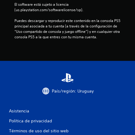
a
t
El software está sujeto a licencia 
o
o
b
r
(us.playstation.com/softwarelicense/sp).
n
.
t
a
o
e
í
q
Puedes descargar y reproducir este contenido en la consola PS5 
s
t
R
u
t
principal asociada a tu cuenta (a través de la configuración de 
d
u
e
e
“Uso compartido de consola y juego offline”) y en cualquier otra 
e
l
s
c
a
consola PS5 a la que entres con tu misma cuenta.
s
o
e
o
e
s
a
n
l
r
s
m
s
e
d
á
i
d
p
a
s
b
r
t
f
i
e
e
o
á
l
s
r
c
i
e
2
i
i
d
n
l
o
País/región: Uruguay
a
t
c
d
s
d
a
e
d
d
n
a
l
e
c
e
Asistencia
e
l
o
t
l
e
o
n
u
Política de privacidad
r
s
u
i
t
.
j
n
Términos de uso del sitio web
o
o