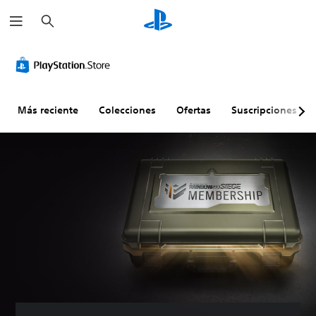
B
u
s
c
a
r
Más reciente
Colecciones
Ofertas
Suscripciones