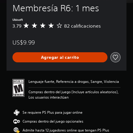
Membresía R6: 1 mes
Ubisoft
3.79
82 calificaciones
C
a
l
US$9.99
i
f
i
Agregar al carrito
c
a
c
i
ó
Lenguaje fuerte, Referencia a drogas, Sangre, Violencia
n
p
Compras dentro del juego (Incluye artículos aleatorios),
r
Los usuarios interactúan
o
m
e
Se requiere PS Plus para jugar online
d
Compras dentro del juego opcionales
i
o
Admite hasta 12 jugadores online que tengan PS Plus
: