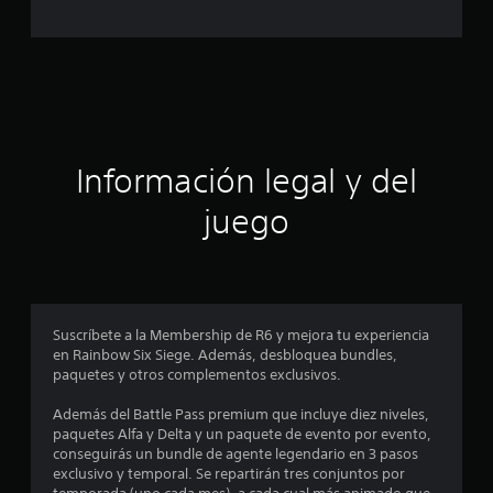
c
a
c
a
i
o
c
n
e
i
s
ó
Información legal y del
n
juego
p
r
o
Suscríbete a la Membership de R6 y mejora tu experiencia
en Rainbow Six Siege. Además, desbloquea bundles,
m
paquetes y otros complementos exclusivos.
e
Además del Battle Pass premium que incluye diez niveles,
paquetes Alfa y Delta y un paquete de evento por evento,
d
conseguirás un bundle de agente legendario en 3 pasos
exclusivo y temporal. Se repartirán tres conjuntos por