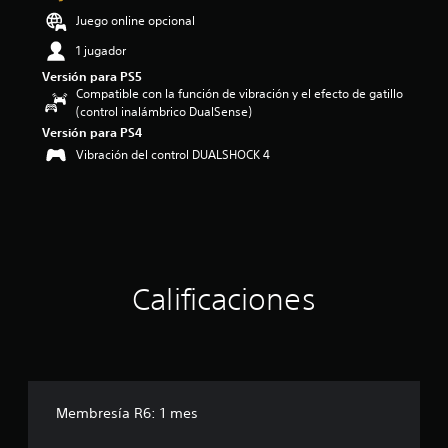
3
Juego online opcional
.
1 jugador
7
9
Versión para PS5
e
Compatible con la función de vibración y el efecto de gatillo
s
(control inalámbrico DualSense)
t
Versión para PS4
r
Vibración del control DUALSHOCK 4
e
l
l
a
s
d
e
c
Calificaciones
i
n
c
o
e
s
Membresía R6: 1 mes
t
r