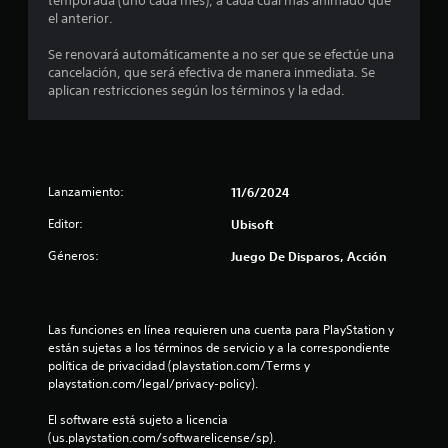
i
temporada (uno cada mes), a cada cual más animado que
el anterior.
o
Se renovará automáticamente a no ser que se efectúe una
:
cancelación, que será efectiva de manera inmediata. Se
aplican restricciones según los términos y la edad.
3
.
7
Lanzamiento:
11/6/2024
9
Editor:
Ubisoft
e
Géneros:
Juego De Disparos, Acción
s
t
Las funciones en línea requieren una cuenta para PlayStation y 
están sujetas a los términos de servicio y a la correspondiente 
r
política de privacidad (playstation.com/Terms y 
playstation.com/legal/privacy-policy).
e
El software está sujeto a licencia 
(us.playstation.com/softwarelicense/sp).
l