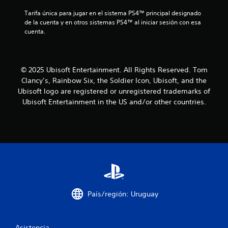
Tarifa única para jugar en el sistema PS4™ principal designado 
l
de la cuenta y en otros sistemas PS4™ al iniciar sesión con esa 
cuenta.
a
s
© 2025 Ubisoft Entertainment. All Rights Reserved. Tom
d
Clancy’s, Rainbow Six, the Soldier Icon, Ubisoft, and the
e
Ubisoft logo are registered or unregistered trademarks of
Ubisoft Entertainment in the US and/or other countries.
c
i
n
c
o
País/región: Uruguay
e
s
Asistencia