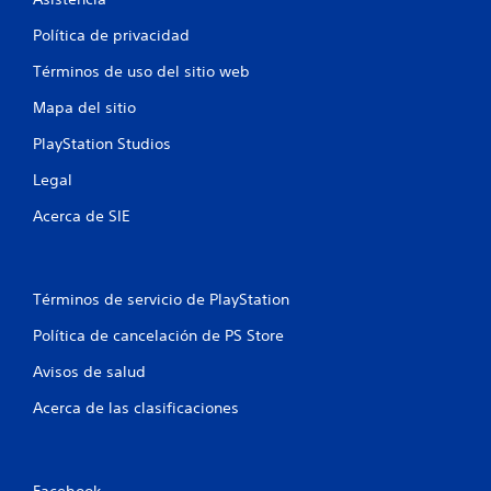
t
Política de privacidad
r
Términos de uso del sitio web
Mapa del sitio
e
PlayStation Studios
l
Legal
l
Acerca de SIE
a
s
Términos de servicio de PlayStation
e
Política de cancelación de PS Store
n
Avisos de salud
u
Acerca de las clasificaciones
n
t