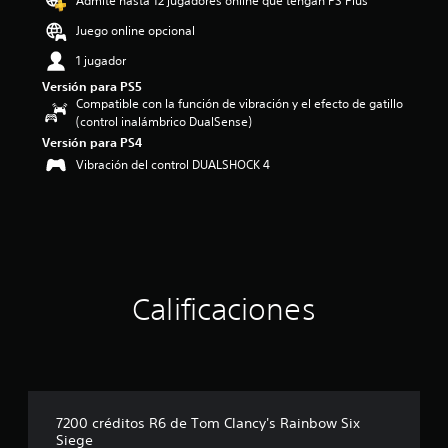
Admite hasta 12 jugadores online que tengan PS Plus
:
3
Juego online opcional
.
1 jugador
3
8
Versión para PS5
e
Compatible con la función de vibración y el efecto de gatillo
s
(control inalámbrico DualSense)
t
Versión para PS4
r
Vibración del control DUALSHOCK 4
e
l
l
a
s
d
e
c
Calificaciones
i
n
c
o
e
s
7200 créditos R6 de Tom Clancy's Rainbow Six
t
Siege
r