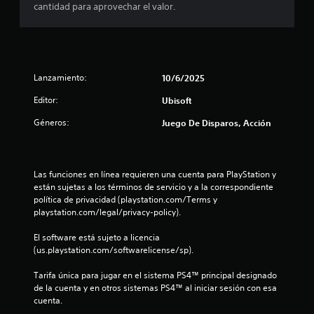
cantidad para aprovechar el valor.
i
o
:
Lanzamiento:
10/6/2025
3
Editor:
Ubisoft
.
Géneros:
Juego De Disparos, Acción
3
8
Las funciones en línea requieren una cuenta para PlayStation y 
están sujetas a los términos de servicio y a la correspondiente 
e
política de privacidad (playstation.com/Terms y 
playstation.com/legal/privacy-policy).
s
El software está sujeto a licencia 
t
(us.playstation.com/softwarelicense/sp).
r
Tarifa única para jugar en el sistema PS4™ principal designado 
de la cuenta y en otros sistemas PS4™ al iniciar sesión con esa 
cuenta.
e