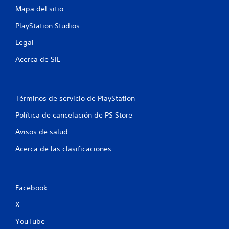
s
Mapa del sitio
PlayStation Studios
t
Legal
r
Acerca de SIE
e
l
Términos de servicio de PlayStation
l
Política de cancelación de PS Store
a
Avisos de salud
s
Acerca de las clasificaciones
e
n
Facebook
u
X
n
YouTube