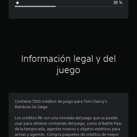
38 %
c
c
i
o
a
n
e
c
s
i
ó
Información legal y del
n
juego
p
r
o
Contiene 7200 créditos de juego para Tom Clancy's
Rainbow Six Siege.
m
Los créditos R6 son una moneda del juego que se puede
e
usar para obtener contenido del juego, como el Battle Pass
de la temporada, agentes nuevos u objetos estéticos para
d
armas y agentes. Compra paquetes de créditos de mayor