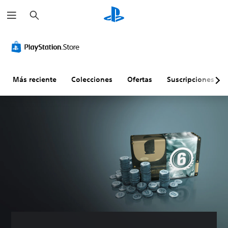
B
u
s
c
a
r
Más reciente
Colecciones
Ofertas
Suscripciones