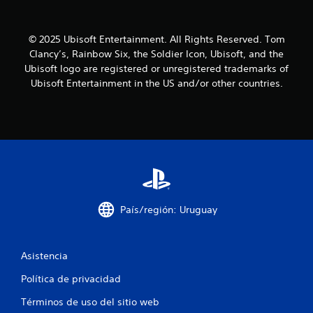
l
l
© 2025 Ubisoft Entertainment. All Rights Reserved. Tom
Clancy’s, Rainbow Six, the Soldier Icon, Ubisoft, and the
a
Ubisoft logo are registered or unregistered trademarks of
Ubisoft Entertainment in the US and/or other countries.
s
d
e
c
i
País/región: Uruguay
n
c
Asistencia
o
Política de privacidad
e
Términos de uso del sitio web