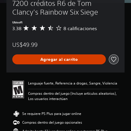
7200 créditos R6 de Tom 
Clancy's Rainbow Six Siege
Ubisoft
3.38
8 calificaciones
C
a
l
US$49.99
i
f
i
Agregar al carrito
c
a
c
i
ó
Lenguaje fuerte, Referencia a drogas, Sangre, Violencia
n
p
Compras dentro del juego (Incluye artículos aleatorios),
r
Los usuarios interactúan
o
m
e
Se requiere PS Plus para jugar online
d
Compras dentro del juego opcionales
i
o