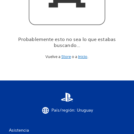
u
e
e
s
t
a
b
Probablemente esto no sea lo que estabas
a
buscando...
s
b
Vuelve a
Store
o a
Inicio
.
u
s
c
a
n
d
o
.
.
.
País/región: Uruguay
Asistencia