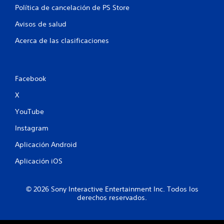
d
Política de cancelación de PS Store
Avisos de salud
e
Acerca de las clasificaciones
1
c
Facebook
a
X
l
YouTube
i
Instagram
f
Aplicación Android
i
Aplicación iOS
c
© 2026 Sony Interactive Entertainment Inc. Todos los
a
derechos reservados.
c