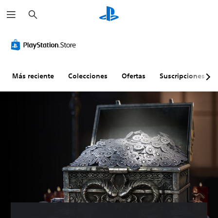
B
u
s
c
a
r
Más reciente
Colecciones
Ofertas
Suscripciones