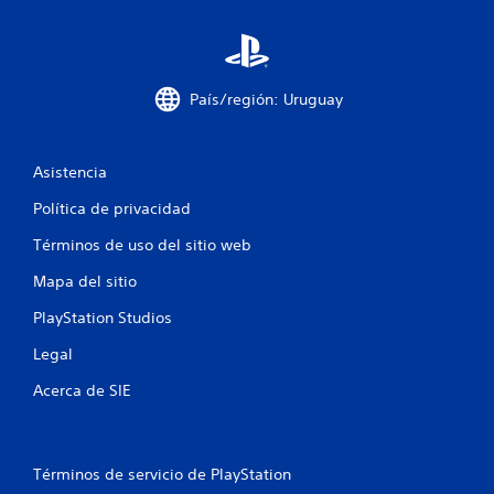
l
a
País/región: Uruguay
s
e
Asistencia
n
Política de privacidad
u
Términos de uso del sitio web
n
Mapa del sitio
t
PlayStation Studios
o
Legal
t
Acerca de SIE
a
l
Términos de servicio de PlayStation