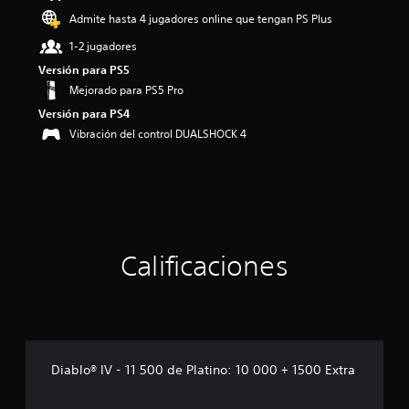
o
Admite hasta 4 jugadores online que tengan PS Plus
:
1-2 jugadores
5
e
Versión para PS5
s
Mejorado para PS5 Pro
t
Versión para PS4
r
e
Vibración del control DUALSHOCK 4
l
l
a
s
d
e
c
Calificaciones
i
n
c
o
e
s
t
Diablo® IV - 11 500 de Platino: 10 000 + 1500 Extra
r
e