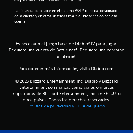
e
Tarifa única para jugar en el sistema PS4™ principal designado 
de la cuenta y en otros sistemas PS4™ al iniciar sesión con esa 
c
cuenta.
i
n
Es necesario el juego base de Diablo® IV para jugar.
Requiere una cuenta de Battle.net®. Requiere una conexión
c
a Internet.
o
Para obtener más información, visita Diablo.com.
e
© 2023 Blizzard Entertainment, Inc. Diablo y Blizzard
s
Entertainment son marcas comerciales o marcas
registradas de Blizzard Entertainment, Inc. en EE. UU. u
t
otros países. Todos los derechos reservados.
r
Política de privacidad y EULA del juego
e
l