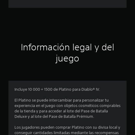
i
o
a
n
e
c
s
i
ó
Información legal y del
n
juego
p
r
o
Incluye 10 000 + 1500 de Platino para Diablo® IV.
m
El Platino se puede intercambiar para personalizar tu
experiencia en el juego con objetos cosméticos comprables
e
de la tienda y para acceder al lote del Pase de Batalla
Deluxe y al lote del Pase de Batalla Prémium.
d
Los jugadores pueden comprar Platino con su divisa local y
i
conseguir cantidades limitadas mediante las recompensas