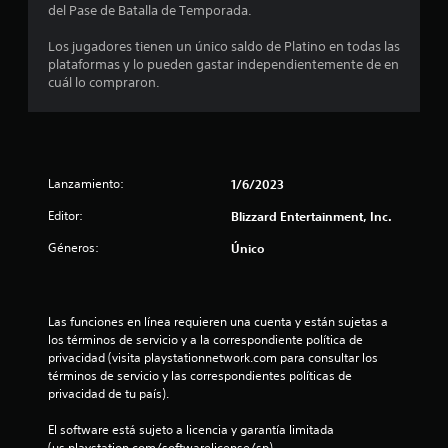
del Pase de Batalla de Temporada.
o
Los jugadores tienen un único saldo de Platino en todas las
:
plataformas y lo pueden gastar independientemente de en
cuál lo compraron.
1
e
s
Lanzamiento:
1/6/2023
t
Editor:
Blizzard Entertainment, Inc.
r
Géneros:
Único
e
l
Las funciones en línea requieren una cuenta y están sujetas a 
los términos de servicio y a la correspondiente política de 
l
privacidad (visita playstationnetwork.com para consultar los 
términos de servicio y las correspondientes políticas de 
privacidad de tu país).
a
El software está sujeto a licencia y garantía limitada 
d
(us.playstation.com/softwarelicense/sp).