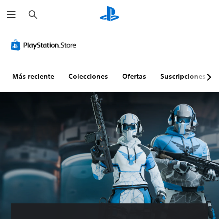
B
u
s
c
a
r
Más reciente
Colecciones
Ofertas
Suscripciones