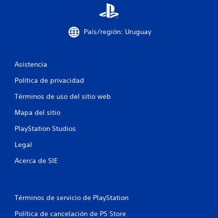
s
e
País/región: Uruguay
n
u
Asistencia
n
Política de privacidad
t
Términos de uso del sitio web
Mapa del sitio
o
PlayStation Studios
t
Legal
a
Acerca de SIE
l
d
Términos de servicio de PlayStation
e
Política de cancelación de PS Store