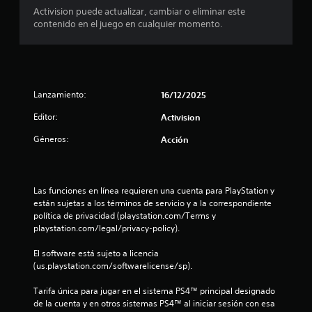
Activision puede actualizar, cambiar o eliminar este
e
contenido en el juego en cualquier momento.
s
t
r
Lanzamiento:
16/12/2025
e
Editor:
Activision
Géneros:
Acción
l
l
Las funciones en línea requieren una cuenta para PlayStation y 
a
están sujetas a los términos de servicio y a la correspondiente 
política de privacidad (playstation.com/Terms y 
s
playstation.com/legal/privacy-policy).
d
El software está sujeto a licencia 
(us.playstation.com/softwarelicense/sp).
e
Tarifa única para jugar en el sistema PS4™ principal designado 
c
de la cuenta y en otros sistemas PS4™ al iniciar sesión con esa 