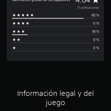
a
c
a
11 calificaciones
i
o
82 %
l
n
0 %
e
i
s
18 %
f
0 %
i
0 %
c
a
c
i
ó
Información legal y del
n
juego
p