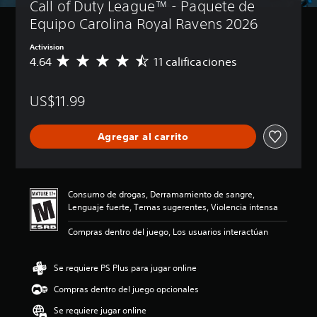
Call of Duty League™ - Paquete de 
Equipo Carolina Royal Ravens 2026
Activision
4.64
11 calificaciones
C
a
l
US$11.99
i
f
i
Agregar al carrito
c
a
c
i
ó
Consumo de drogas, Derramamiento de sangre,
n
Lenguaje fuerte, Temas sugerentes, Violencia intensa
p
r
Compras dentro del juego, Los usuarios interactúan
o
m
e
Se requiere PS Plus para jugar online
d
Compras dentro del juego opcionales
i
o
Se requiere jugar online
: