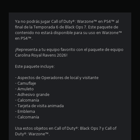
r
o
Ya no podrás jugar Call of Duty®: Warzone™ en PS4™ al
final de la Temporada 6 de Black Ops 7. Este paquete de
m
contenido no estará disponible para su uso en Warzone™
en PS4™.
e
¡Representa a tu equipo favorito con el paquete de equipo
d
Carolina Royal Ravens 2026!
i
Este paquete incluye:
o
- Aspectos de Operadores de local y visitante
- Camuflaje
:
- Amuleto
- Adhesivo grande
4
- Calcomanía
- Tarjeta de visita animada
.
- Emblema
- Calcomanía
6
Usa estos objetos en Call of Duty®: Black Ops 7 y Call of
Duty®: Warzone™.
4