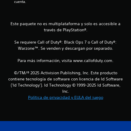
cuenta.
i
n
Este paquete no es multiplataforma y solo es accesible a
c
través de PlayStation®.
o
Se requiere Call of Duty®: Black Ops 7 o Call of Duty®:
e
Warzone™. Se venden y descargan por separado.
s
Para más información, visita www.callofduty.com.
t
©/TM/® 2025 Activision Publishing, Inc. Este producto
contiene tecnología de software con licencia de Id Software
r
('Id Technology'). Id Technology © 1999-2025 Id Software,
e
Inc.
Política de privacidad y EULA del juego
l
l
a