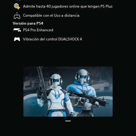
4
Admite hasta 40 jugadores online que tengan PS Plus
.
Compatible con el Uso a distancia
6
4
Versión para PS4
e
PS4 Pro Enhanced
s
t
Vibración del control DUALSHOCK 4
r
e
l
l
a
s
d
e
c
i
n
c
o
e
s
t
r