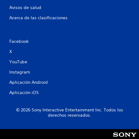
1
Avisos de salud
1
Acerca de las clasificaciones
c
a
Facebook
l
X
i
YouTube
f
Instagram
Aplicación Android
i
Aplicación iOS
c
a
© 2026 Sony Interactive Entertainment Inc. Todos los
derechos reservados.
c
i