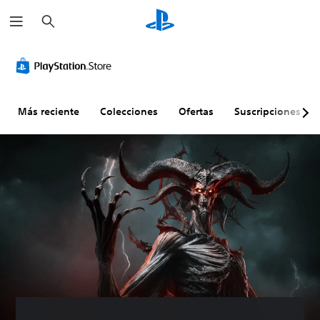
B
u
s
c
a
r
Más reciente
Colecciones
Ofertas
Suscripciones