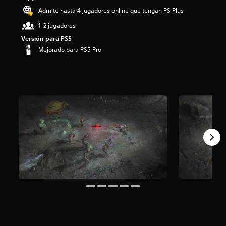
o
Admite hasta 4 jugadores online que tengan PS Plus
:
1-2 jugadores
4
.
Versión para PS5
5
Mejorado para PS5 Pro
6
e
s
t
r
e
l
l
a
s
d
e
c
i
n
c
o
e
s