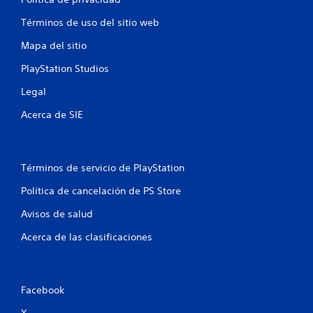
6
Términos de uso del sitio web
c
Mapa del sitio
a
PlayStation Studios
l
Legal
i
Acerca de SIE
f
i
Términos de servicio de PlayStation
c
Política de cancelación de PS Store
a
Avisos de salud
c
Acerca de las clasificaciones
i
o
Facebook
X