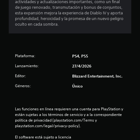
actividades y actualizaciones importantes, como un final
s
de juego renovado, transmutación y bonus de conjuntos,
esta expansión mejora la experiencia de Diablo IV y aporta
t
profundidad, heroicidad y la promesa de un nuevo peligro
oculto en cada sombra.
r
e
l
Plataforma:
PS4, PS5
l
Lanzamiento:
27/4/2026
a
Editor:
Blizzard Entertainment, Inc.
s
Géneros:
Único
d
e
Las funciones en línea requieren una cuenta para PlayStation y 
están sujetas a los términos de servicio y a la correspondiente 
c
política de privacidad (playstation.com/Terms y 
playstation.com/legal/privacy-policy).
i
El software está sujeto a licencia 