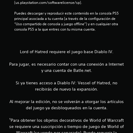
n
(us.playstation.com/softwarelicense/sp).
c
Puedes descargar y reproducir este contenido en la consola PS5 
principal asociada a tu cuenta (a través de la configuración de 
o
“Uso compartido de consola y juego offline”) y en cualquier otra 
consola PS5 a la que entres con tu misma cuenta.
e
s
Lord of Hatred requiere el juego base Diablo IV.
t
Para jugar, es necesario contar con una conexión a Internet
r
y una cuenta de Batle.net.
e
Si ya tienes acceso a Diablo IV: Vessel of Hatred, no
recibirás de nuevo la expansión.
l
l
Al mejorar la edición, no se volverán a otorgar los artículos
del juego ya desbloqueados en la cuenta.
a
¹Para obtener los objetos decorativos de World of Warcraft
s
se requiere una suscripción o tiempo de juego de World of
Warcraft (se vende por separado). Puede requerir la