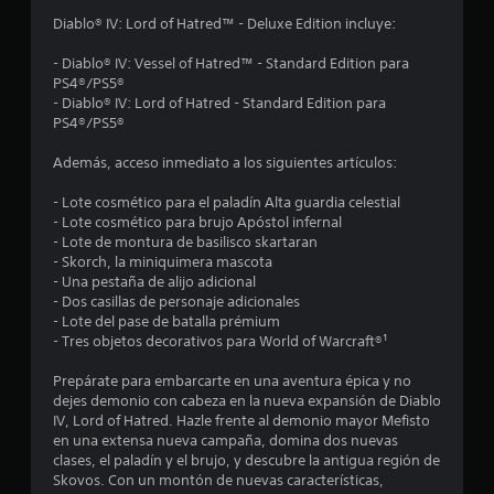
o
Diablo® IV: Lord of Hatred™ - Deluxe Edition incluye:
m
- Diablo® IV: Vessel of Hatred™ - Standard Edition para
PS4®/PS5®
e
- Diablo® IV: Lord of Hatred - Standard Edition para
PS4®/PS5®
d
Además, acceso inmediato a los siguientes artículos:
i
- Lote cosmético para el paladín Alta guardia celestial
o
- Lote cosmético para brujo Apóstol infernal
- Lote de montura de basilisco skartaran
:
- Skorch, la miniquimera mascota
- Una pestaña de alijo adicional
4
- Dos casillas de personaje adicionales
- Lote del pase de batalla prémium
.
- Tres objetos decorativos para World of Warcraft®¹
5
Prepárate para embarcarte en una aventura épica y no
dejes demonio con cabeza en la nueva expansión de Diablo
IV, Lord of Hatred. Hazle frente al demonio mayor Mefisto
6
en una extensa nueva campaña, domina dos nuevas
clases, el paladín y el brujo, y descubre la antigua región de
e
Skovos. Con un montón de nuevas características,