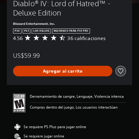
Diablo® IV: Lord of Hatred™ - 
Deluxe Edition
Blizzard Entertainment, Inc.
PS4
PS5
LOH DELUXE
MEJORADO PARA PS5 PRO
4.56
36 calificaciones
C
a
l
US$59.99
i
f
i
Agregar al carrito
c
a
c
i
ó
Derramamiento de sangre, Lenguaje, Violencia intensa
n
p
Compras dentro del juego, Los usuarios interactúan
r
o
m
Se requiere PS Plus para jugar online
e
d
Se requiere jugar online
i