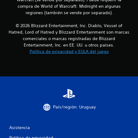
e
compra de World of Warcraft: Midnight en algunas
n
regiones (también se vende por separado).
u
© 2026 Blizzard Entertainment, Inc. Diablo, Vessel of
Hatred, Lord of Hatred y Blizzard Entertainment son marcas
n
comerciales o marcas registradas de Blizzard
Entertainment, Inc. en EE. UU. u otros países.
t
Política de privacidad y EULA del juego
o
t
a
l
d
País/región: Uruguay
e
3
Asistencia
Política de privacidad