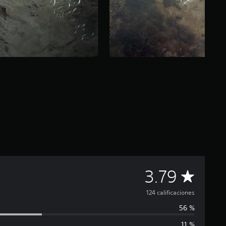
C
3.79
a
124 calificaciones
56 %
l
11 %