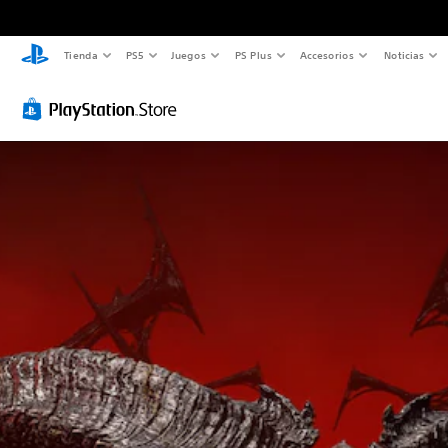
Tienda
PS5
Juegos
PS Plus
Accesorios
Noticias