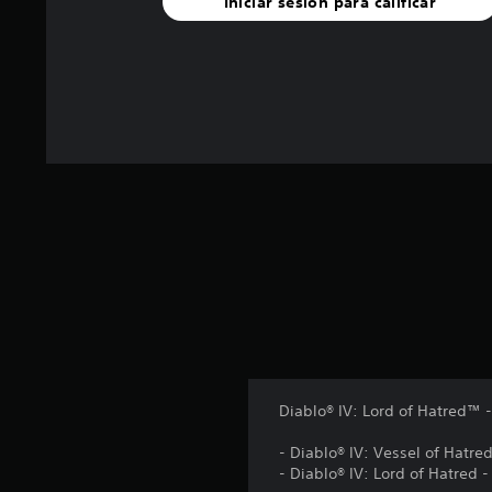
Iniciar sesión para calificar
e
n
u
n
t
o
t
a
l
d
e
1
2
4
c
a
l
i
f
Diablo® IV: Lord of Hatred™ -
i
c
- Diablo® IV: Vessel of Hatr
a
- Diablo® IV: Lord of Hatred 
c