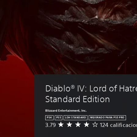
Diablo® IV: Lord of Hat
Standard Edition
Blizzard Entertainment, Inc.
PS4
PS5
LOH STANDARD
MEJORADO PARA PS5 PRO
3.79
124 calificaci
C
a
l