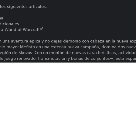
os siguientes artículos:
nal
dicionales
ra World of Warcraft®¹
 una aventura épica y no dejes demonio con cabeza en la nueva exp
nio mayor Mefisto en una extensa nueva campaña, domina dos nuevas
región de Skovos. Con un montón de nuevas características, activida
e juego renovado, transmutación y bonus de conjuntos—, esta expan
didad, heroicidad y la promesa de un nuevo peligro oculto en cada 
Las funciones en línea requieren una cu
PS4, PS5
sujetas a los términos de servicio y a la
privacidad (playstation.com/Terms y pl
27/4/2026
policy).
Blizzard Entertainment, Inc.
El software está sujeto a licencia 
Único
(us.playstation.com/softwarelicense/sp