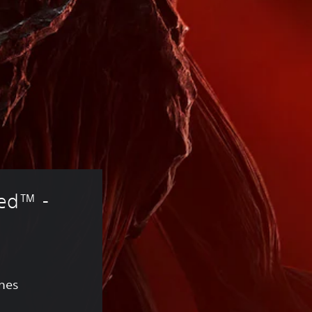
red™ - 
ones