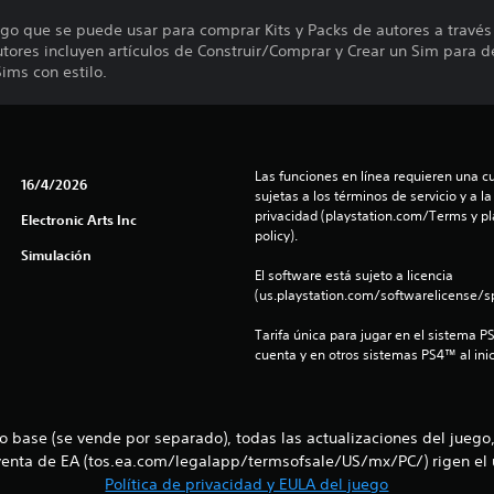
o que se puede usar para comprar Kits y Packs de autores a través
autores incluyen artículos de Construir/Comprar y Crear un Sim para d
Sims con estilo.
Las funciones en línea requieren una cu
16/4/2026
sujetas a los términos de servicio y a la
privacidad (playstation.com/Terms y pl
Electronic Arts Inc
policy).
Simulación
El software está sujeto a licencia 
(us.playstation.com/softwarelicense/sp
Tarifa única para jugar en el sistema P
cuenta y en otros sistemas PS4™ al inic
go base (se vende por separado), todas las actualizaciones del juego,
enta de EA (tos.ea.com/legalapp/termsofsale/US/mx/PC/) rigen el us
Política de privacidad y EULA del juego