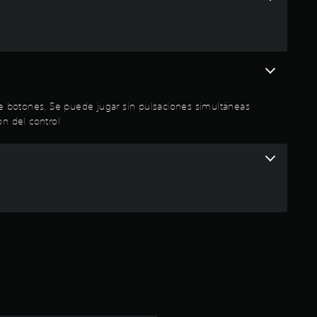
s
s de botones, Se puede jugar sin pulsaciones simultáneas
ón del control