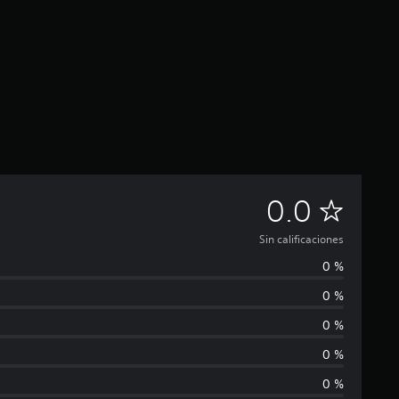
S
0.0
i
Sin calificaciones
0 %
n
0 %
c
0 %
a
0 %
0 %
l