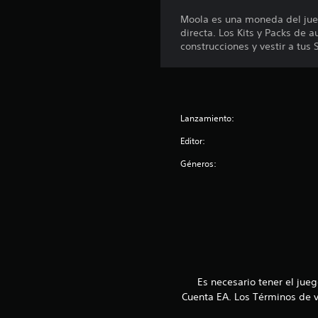
y
u
o
s
s
Moola es una moneda del jueg
d
l
r
t
directa. Los Kits y Packs de 
i
.
e
construcciones y vestir a tus 
o
i
v
p
c
i
a
k
s
r
a
a
a
r
j
q
Lanzamiento:
l
u
u
a
e
Editor:
s
i
s
t
n
Géneros:
e
a
f
a
o
b
i
r
l
d
m
e
é
a
n
(
c
t
b
i
i
á
ó
c
Es necesario tener el jue
s
n
a
d
Cuenta EA. Los Términos de v
i
d
e
c
e