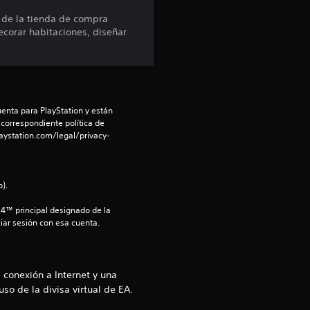
 de la tienda de compra
ecorar habitaciones, diseñar
enta para PlayStation y están 
 correspondiente política de 
aystation.com/legal/privacy-
).
S4™ principal designado de la 
iar sesión con esa cuenta.
 conexión a Internet y una
o de la divisa virtual de EA.