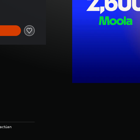
ginal de US$24.99
ractúan