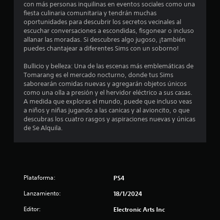
con más personas inquilinas en eventos sociales como una
f
j
p
fiesta culinaria comunitaria y tendrán muchas
e
o
a
u
oportunidades para descubrir los secretos vecinales al
r
u
g
escuchar conversaciones a escondidas, fisgonear o incluso
n
m
s
a
allanar las moradas. Si descubres algo jugoso, ¡también
a
a
r
puedes chantajear a diferentes Sims con un soborno!
u
c
r
s
i
e
Bullicio y belleza: Una de las escenas más emblemáticas de
i
n
ó
l
Tomarang es el mercado nocturno, donde tus Sims
n
n
j
saborearán comidas nuevas y agregarán objetos únicos
t
p
v
u
como una olla a presión y el hervidor eléctrico a sus casas.
i
u
e
A medida que exploras el mundo, puede que incluso veas
o
s
g
l
a niños y niñas jugando a las canicas y al avioncito, o que
u
o
s
descubras los cuatro rasgos y aspiraciones nuevas y únicas
t
a
e
a
de Se Alquila.
l
n
c
t
a
c
i
a
u
o
m
l
a
n
b
l
e
i
q
d
Plataforma:
PS4
é
s
u
n
Lanzamiento:
18/1/2024
i
r
e
s
e
á
Editor:
Electronic Arts Inc
e
r
9
p
c