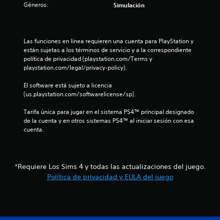
m
i
Géneros:
Simulación
o
o
4
d
m
m
a
u
e
c
s
n
n
Las funciones en línea requieren una cuenta para PlayStation y 
d
i
t
a
están sujetas a los términos de servicio y a la correspondiente 
c
e
o
política de privacidad (playstation.com/Terms y 
a
d
b
l
playstation.com/legal/privacy-policy).
a
u
o
t
r
t
i
El software está sujeto a licencia 
r
a
o
(us.playstation.com/softwarelicense/sp).
a
n
f
n
v
t
Tarifa única para jugar en el sistema PS4™ principal designado 
e
é
e
i
de la cuenta y en otros sistemas PS4™ al iniciar sesión con esa 
s
s
e
cuenta.
d
l
P
c
e
g
u
a
a
e
a
u
m
d
*Requiere Los Sims 4 y todas las actualizaciones del juego.
d
e
e
c
i
Política de privacidad y EULA del juego
p
s
o
l
j
i
o
a
u
v
y
g
o
i
o
a