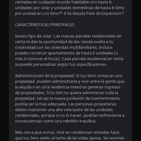
i
n
rentadas en cualquier mundo habitable con hasta 6
t
t
unidades por solar y unidades domésticas de hasta 8 Sims
i
d
o
n
por unidad en Los Sims™ 4 Se Alquila Pack de Expansión*!
r
.
i
l
c
c
CARACTERÍSTICAS PRINCIPALES:
o
a
P
s
o
c
a
Nuevo tipo de solar: Las nuevas parcelas residenciales en
j
i
u
renta te dan la oportunidad de dar rienda suelta a tu
o
e
o
creatividad con las viviendas multifamiliares. Incluso
y
s
n
puedes construir apartamentos de hasta 6 unidades (o
s
a
s
e
más si conoces el truco). Cada parcela residencial en renta
t
d
se puede personalizar según tus especificaciones.
i
s
e
t
c
v
l
Administración de la propiedad: Si tus Sims compran una
k
i
j
r
propiedad, pueden administrarla y vivir entre la gente que
s
s
u
la alquila o en otra residencia mientras generan ingresos
.
u
e
e
de propiedades. Si tu Sim no quiere administrar toda la
a
g
propiedad, tal vez la nueva profesión de mantenimiento
S
l
l
podría ser la más adecuada. Las personas propietarias
o
e
e
deben mantener una alta valoración de las unidades
P
l
p
s
residenciales, porque si no lo hacen, podrían enfrentarse a
u
u
consecuencias como una rebelión inquilina.
L
e
a
e
a
d
Más cerca que nunca: Vivir en residencias rentadas hace
d
i
e
s
que tus Sims estén al tanto de las vidas ajenas. Se reunirán
e
n
s