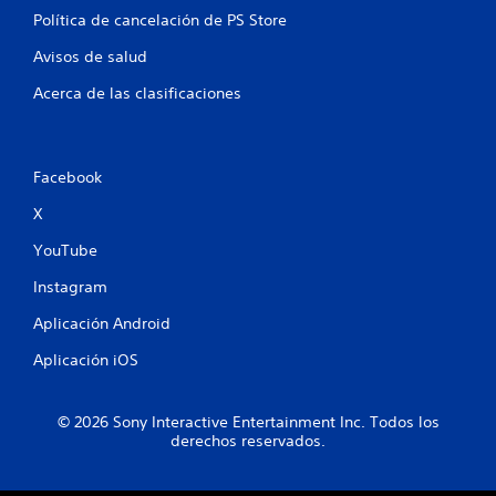
o
i
Política de cancelación de PS Store
l
n
o
n
Avisos de salud
e
e
l
c
Acerca de las clasificaciones
j
e
u
s
e
i
g
d
Facebook
o
a
o
d
X
f
d
f
e
YouTube
l
p
i
Instagram
u
n
l
Aplicación Android
e
s
)
a
Aplicación iOS
.
r
l
o
G
© 2026 Sony Interactive Entertainment Inc. Todos los
s
u
derechos reservados.
b
a
o
r
t