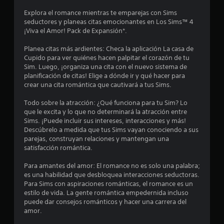
c
n
t
t
i
Explora el romance mientras te emparejas con Sims
d
o
i
r
seductores y planeas citas emocionantes en Los Sims™ 4
.
i
l
¡Viva el Amor! Pack de Expansión*.
c
n
o
a
P
s
Planea citas más ardientes: Checa la aplicación La casa de
c
c
a
j
Cupido para ver quiénes hacen palpitar el corazón de tu
i
u
o
Sim. Luego, ¡organiza una cita con el nuevo sistema de
o
o
y
planificación de citas! Elige a dónde ir y qué hacer para
s
n
s
crear una cita romántica que cautivará a tus Sims.
a
e
e
t
d
i
Todo sobre la atracción: ¿Qué funciona para tu Sim? Lo
s
e
s
c
que le excita y lo que no determinará la atracción entre
v
l
k
Sims. ¡Puede incluir sus intereses, interacciones y más!
i
j
t
s
Descúbrelo a medida que tus Sims vayan conociendo a sus
s
u
.
parejas, construyan relaciones y mantengan una
u
r
e
satisfacción romántica.
a
g
S
l
e
Para amantes del amor: El romance no es solo una palabra;
o
e
e
es una habilidad que desbloquea interacciones seductoras.
P
l
p
s
Para Sims con aspiraciones románticas, el romance es un
u
u
estilo de vida. La gente romántica empedernida incluso
L
e
l
puede dar consejos románticos y hacer una carrera del
e
a
d
amor.
d
i
e
a
e
n
s