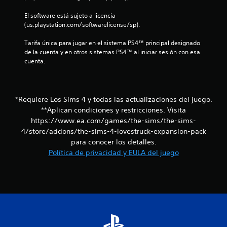
m
i
o
o
1
d
El software está sujeto a licencia 
m
m
a
(us.playstation.com/softwarelicense/sp).
u
e
0
s
n
n
Tarifa única para jugar en el sistema PS4™ principal designado 
d
i
t
1
de la cuenta y en otros sistemas PS4™ al iniciar sesión con esa 
c
e
o
cuenta.
a
d
b
c
a
u
o
t
r
t
a
r
a
o
*Requiere Los Sims 4 y todas las actualizaciones del juego.
a
n
l
n
v
**Aplican condiciones y restricciones. Visita
t
e
é
e
https://www.ea.com/games/the-sims/the-sims-
i
s
s
e
4/store/addons/the-sims-4-lovestruck-expansion-pack
d
l
P
para conocer los detalles.
f
e
g
u
Política de privacidad y EULA del juego
a
a
e
i
u
m
d
d
e
e
c
i
p
s
o
l
j
a
o
a
u
v
y
g
c
i
o
a