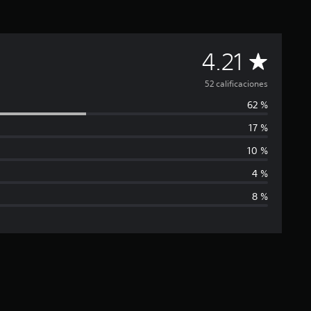
C
4.21
a
52 calificaciones
62 %
l
17 %
i
10 %
f
4 %
8 %
i
c
a
c