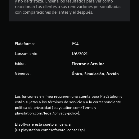
y no de tristeza. Enseña los resultados para ver cómo
f
j
p
a
reaccionan tus clientes a sus renovaciones personalizadas
o
a
u
con comparaciones del antes y el después.
r
u
g
s
m
s
a
a
a
e
r
c
r
s
i
e
n
i
Plataforma:
ó
PS4
l
n
n
j
u
Lanzamiento:
1/6/2021
p
v
u
i
u
e
Editor:
n
Electronic Arts Inc
s
g
l
u
o
s
Géneros:
Único, Simulación, Acción
t
a
e
a
l
n
c
o
t
c
i
a
u
Las funciones en línea requieren una cuenta para PlayStation y 
t
o
m
a
están sujetas a los términos de servicio y a la correspondiente 
n
b
l
política de privacidad (playstation.com/Terms y 
a
e
i
q
playstation.com/legal/privacy-policy).
é
s
u
l
n
i
r
El software está sujeto a licencia 
s
e
á
(us.playstation.com/softwarelicense/sp).
d
e
r
p
c