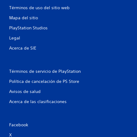
b
l
r
c
r
a
y
Términos de uso del sitio web
a
e
d
i
c
x
Mapa del sitio
e
i
p
s
o
PlayStation Studios
ó
e
p
n
r
l
n
Legal
d
i
a
e
e
z
Acerca de SIE
e
l
n
a
c
c
r
s
o
i
t
n
a
e
Términos de servicio de PlayStation
t
c
p
r
i
o
Política de cancelación de PS Store
o
n
r
l
e
l
Avisos de salud
.
m
o
á
s
Acerca de las clasificaciones
t
m
i
e
c
n
a
ú
Facebook
(
s
s
s
X