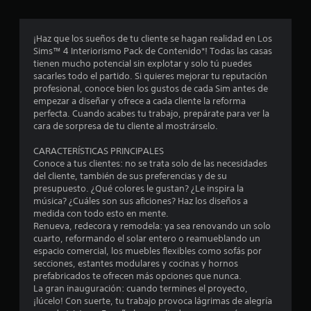
n
t
t
c
i
d
o
r
.
i
¡Haz que los sueños de tu cliente se hagan realidad en Los
i
l
c
Sims™ 4 Interiorismo Pack de Contenido*! Todas las casas
o
a
tienen mucho potencial sin explotar y solo tú puedes
P
s
n
c
sacarles todo el partido. Si quieres mejorar tu reputación
a
j
i
profesional, conoce bien los gustos de cada Sim antes de
u
o
c
empezar a diseñar y ofrece a cada cliente la reforma
o
y
s
perfecta. Cuando acabes tu trabajo, prepárate para ver la
n
s
o
a
cara de sorpresa de tu cliente al mostrárselo.
e
t
d
i
s
e
e
CARACTERÍSTICAS PRINCIPALES
c
v
l
Conoce a tus clientes: no se trata solo de las necesidades
k
s
i
j
del cliente, también de sus preferencias y de su
s
s
presupuesto. ¿Qué colores le gustan? ¿Le inspira la
u
.
t
u
música? ¿Cuáles son sus aficiones? Haz los diseños a
e
a
medida con todo esto en mente.
g
r
S
Renueva, redecora y remodela: ya sea renovando un solo
l
o
cuarto, reformando el solar entero o reamueblando un
e
e
e
P
espacio comercial, los muebles flexibles como sofás por
p
s
u
secciones, estantes modulares y cocinas y hornos
u
L
e
l
prefabricados te ofrecen más opciones que nunca.
e
a
d
La gran inauguración: cuando termines el proyecto,
d
i
e
l
¡lúcelo! Con suerte, tu trabajo provoca lágrimas de alegría
e
n
s