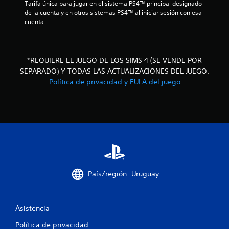
m
Tarifa única para jugar en el sistema PS4™ principal designado 
i
e
o
o
de la cuenta y en otros sistemas PS4™ al iniciar sesión con esa 
d
m
m
cuenta.
a
2
u
e
s
n
n
d
i
3
t
c
e
o
*REQUIERE EL JUEGO DE LOS SIMS 4 (SE VENDE POR
a
3
d
b
SEPARADO) Y TODAS LAS ACTUALIZACIONES DEL JUEGO.
a
u
o
Política de privacidad y EULA del juego
t
r
c
t
r
a
o
a
n
a
n
v
t
e
é
e
l
s
s
e
d
l
P
i
e
g
u
a
a
e
f
u
m
d
País/región: Uruguay
d
e
e
i
i
p
s
o
l
j
c
o
a
u
Asistencia
v
y
g
a
i
o
a
Política de privacidad