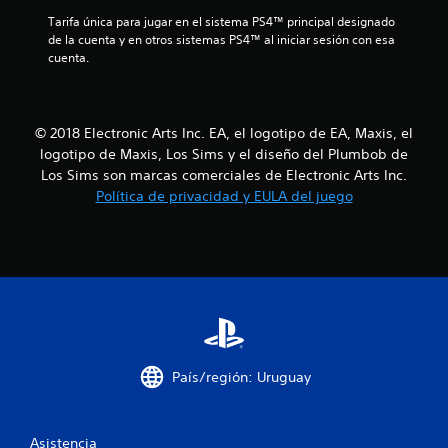
c
m
i
o
o
Tarifa única para jugar en el sistema PS4™ principal designado 
d
m
a
m
de la cuenta y en otros sistemas PS4™ al iniciar sesión con esa 
a
u
e
cuenta.
s
n
n
l
d
i
t
c
e
o
i
a
d
b
© 2018 Electronic Arts Inc. EA, el logotipo de EA, Maxis, el
a
u
f
o
logotipo de Maxis, Los Sims y el diseño del Plumbob de
t
r
t
Los Sims son marcas comerciales de Electronic Arts Inc.
r
a
i
o
Política de privacidad y EULA del juego
a
n
n
v
t
c
e
é
e
s
s
e
a
d
l
P
e
g
u
c
a
a
e
u
m
d
i
d
e
e
i
p
s
o
País/región: Uruguay
o
l
j
o
a
u
n
v
y
g
i
o
a
Asistencia