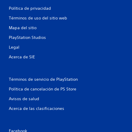
e
b
l
r
r
a
y
Política de privacidad
s
a
e
d
c
x
e
Términos de uso del sitio web
i
p
s
ó
e
Mapa del sitio
p
n
r
l
PlayStation Studios
d
i
a
e
e
z
Legal
l
n
a
c
c
r
Acerca de SIE
o
i
t
n
a
e
t
c
p
r
i
o
Términos de servicio de PlayStation
o
n
r
l
e
l
Política de cancelación de PS Store
.
m
o
á
s
Avisos de salud
t
m
i
e
Acerca de las clasificaciones
c
n
a
ú
(
s
s
s
Facebook