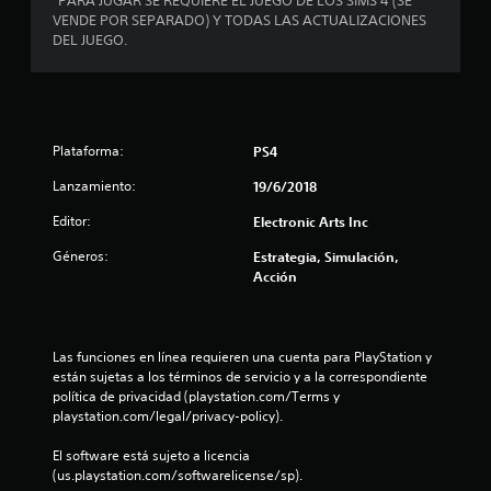
*PARA JUGAR SE REQUIERE EL JUEGO DE LOS SIMS 4 (SE
u
f
j
p
VENDE POR SEPARADO) Y TODAS LAS ACTUALIZACIONES
o
a
u
DEL JUEGO.
n
r
u
g
m
s
a
t
a
a
r
c
r
o
s
i
e
i
Plataforma:
PS4
ó
l
t
n
n
j
Lanzamiento:
19/6/2018
p
v
u
a
i
u
e
Editor:
Electronic Arts Inc
s
g
l
l
u
o
Géneros:
Estrategia, Simulación,
s
a
e
Acción
a
d
l
n
c
t
c
i
e
a
u
o
m
a
Las funciones en línea requieren una cuenta para PlayStation y 
n
3
b
l
están sujetas a los términos de servicio y a la correspondiente 
e
i
q
política de privacidad (playstation.com/Terms y 
6
é
s
u
playstation.com/legal/privacy-policy).
n
i
r
4
s
e
El software está sujeto a licencia 
á
e
r
(us.playstation.com/softwarelicense/sp).
p
c