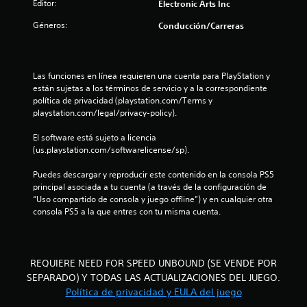
Editor:
Electronic Arts Inc
a
u
o
d
a
q
g
.
e
Géneros:
Conducción/Carreras
u
a
a
s
e
r
u
s
s
d
e
e
i
i
Las funciones en línea requieren una cuenta para PlayStation y 
p
n
o
están sujetas a los términos de servicio y a la correspondiente 
n
u
n
t
política de privacidad (playstation.com/Terms y 
e
e
a
playstation.com/legal/privacy-policy).
u
d
c
m
a
e
b
El software está sujeto a licencia 
n
n
s
i
(us.playstation.com/softwarelicense/sp).
o
i
é
t
í
d
n
Puedes descargar y reproducir este contenido en la consola PS5 
r
a
s
principal asociada a tu cuenta (a través de la configuración de 
o
l
d
e
“Uso compartido de consola y juego offline”) y en cualquier otra 
o
d
c
consola PS5 a la que entres con tu misma cuenta.
t
s
e
o
s
u
m
o
s
a
u
n
a
n
REQUIERE NEED FOR SPEED UNBOUND (SE VENDE POR
i
r
l
i
SEPARADO) Y TODAS LAS ACTUALIZACIONES DEL JUEGO.
d
l
c
Política de privacidad y EULA del juego
o
o
a
d
s
s