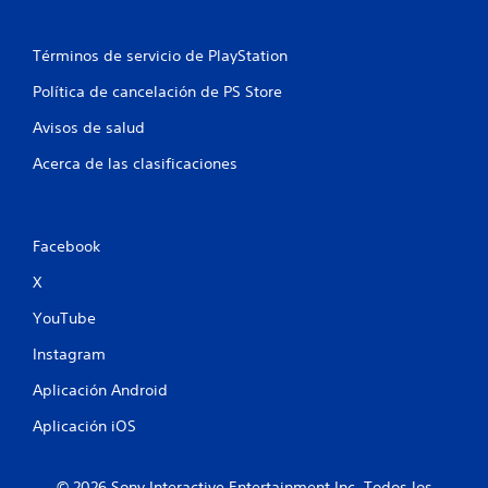
b
e
i
r
p
a
Términos de servicio de PlayStation
o
u
c
e
i
Política de cancelación de PS Store
n
ó
d
n
e
Avisos de salud
e
d
j
e
Acerca de las clasificaciones
u
s
l
g
c
a
o
r
n
Facebook
s
t
i
r
X
o
n
l
YouTube
c
.
o
Instagram
n
t
I
Aplicación Android
r
n
Aplicación iOS
o
d
l
i
e
c
© 2026 Sony Interactive Entertainment Inc. Todos los