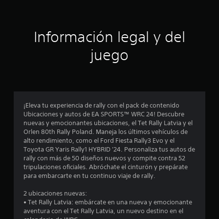
e
i
d
l
d
ó
o
e
n
e
s
s
d
Información legal y del
j
a
e
c
o
f
a
juego
y
í
u
i
s
o
d
t
p
i
n
i
a
o
c
r
t
c
k
a
a
s
¡Eleva tu experiencia de rally con el pack de contenido
l
m
o
.
Ubicaciones y autos de EA SPORTS™ WRC 24! Descubre
o
b
nuevas y emocionantes ubicaciones, el Tet Rally Latvia y el
s
i
e
Orlen 80th Rally Poland. Maneja los últimos vehículos de
e
é
S
alto rendimiento, como el Ford Fiesta Rally3 Evo y el
v
n
e
s
Toyota GR Yaris Rally1 HYBRID '24. Personaliza tus autos de
e
s
p
rally con más de 50 diseños nuevos y compite contra 52
n
e
u
tripulaciones oficiales. Abróchate el cinturón y prepárate
t
t
c
para embarcarte en tu continuo viaje de rally.
e
o
o
r
s
d
m
2 ubicaciones nuevas:
r
e
u
• Tet Rally Latvia: embárcate en una nueva y emocionante
á
e
n
j
aventura con el Tet Rally Latvia, un nuevo destino en el
p
i
u