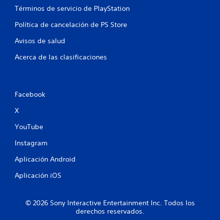
d
Términos de servicio de PlayStation
e
e
c
u
Política de cancelación de PS Store
e
n
s
l
Avisos de salud
i
í
d
Acerca de las clasificaciones
m
a
i
d
t
d
e
e
d
Facebook
p
e
u
X
t
l
i
s
YouTube
e
a
m
r
Instagram
p
l
o
o
Aplicación Android
)
s
.
Aplicación iOS
b
o
t
M
© 2026 Sony Interactive Entertainment Inc. Todos los
o
o
derechos reservados.
n
d