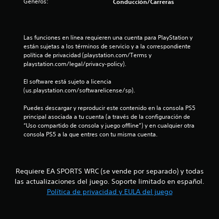
l
Géneros:
Conducción/Carreras
a
s
v
c
s
i
d
u
d
b
m
r
e
e
Las funciones en línea requieren una cuenta para PlayStation y 
p
a
b
están sujetas a los términos de servicio y a la correspondiente 
l
c
o
6
política de privacidad (playstation.com/Terms y 
i
i
t
playstation.com/legal/privacy-policy).
r
ó
o
2
l
n
n
El software está sujeto a licencia 
a
d
e
(us.playstation.com/softwarelicense/sp).
s
c
e
i
s
l
Puedes descargar y reproducir este contenido en la consola PS5 
n
a
c
P
principal asociada a tu cuenta (a través de la configuración de 
d
o
u
“Uso compartido de consola y juego offline”) y en cualquier otra 
i
l
n
e
consola PS5 a la que entres con tu misma cuenta.
c
t
d
a
i
r
e
c
o
s
i
l
f
j
o
Requiere EA SPORTS WRC (se vende por separado) y todas
.
u
n
las actualizaciones del juego. Soporte limitado en español.
i
g
e
a
Política de privacidad y EULA del juego
s
c
r
q
y
u
d