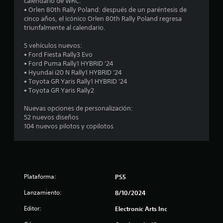
calendario de WRC.
i
l
c
g
• Orlen 80th Rally Poland: después de un paréntesis de
d
a
a
cinco años, el icónico Orlen 80th Rally Poland regresa
o
l
v
r
triunfalmente al calendario.
s
i
s
(
a
s
5 vehículos nuevos:
i
a
u
• Ford Fiesta Rally3 Evo
c
n
a
s
• Ford Puma Rally1 HYBRID '24
c
p
l
• Hyundai i20 N Rally1 HYBRID '24
i
m
u
e
• Toyota GR Yaris Rally1 HYBRID '24
o
e
l
• Toyota GR Yaris Rally2
n
n
n
s
e
t
a
Nuevas opciones de personalización:
s
e
u
c
52 nuevos diseños
e
o
i
104 nuevos pilotos y copilotos
n
a
n
o
l
t
a
n
r
t
s
e
a
q
v
s
o
u
é
r
Plataforma:
PS5
e
s
á
t
d
d
Lanzamiento:
8/10/2024
p
e
e
a
i
b
Editor:
Electronic Arts Inc
l
d
e
a