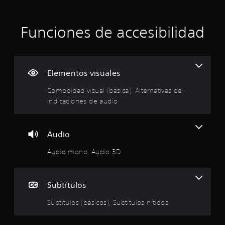
m
e
.
i
u
e
í
o
(
e
t
n
s
ó
s
b
u
t
Funciones de accesibilidad
A
t
e
á
l
o
l
r
p
n
o
s
s
t
a
u
s
i
r
r
e
e
p
s
c
e
á
r
d
e
Elementos visuales
a
n
p
a
n
r
p
)
f
n
i
a
r
Comodidad visual (básica), Alternativas de
o
o
S
d
o
e
t
indicaciones de audio
r
í
e
s
o
i
m
r
o
e
m
s
v
a
l
f
n
s
a
d
o
r
Audio
t
e
i
s
e
s
e
a
m
t
d
s
Audio mono, Audio 3D
c
n
d
e
p
e
o
e
d
x
l
n
i
n
e
i
t
i
i
a
n
u
Subtítulos
o
d
l
f
n
d
o
.
o
g
a
i
i
Subtítulos (básicos), Subtítulos nítidos
s
u
m
c
c
:
a
n
a
a
a
t
a
n