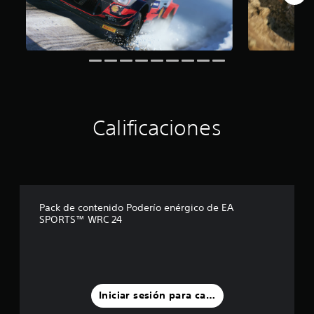
o
t
v
e
s
p
d
r
o
n
t
e
T
r
o
z
d
r
r
í
l
r
.
o
e
s
a
e
a
u
l
o
n
s
n
n
l
n
r
d
A
s
n
a
a
e
e
u
i
s
c
j
s
l
d
v
e
e
r
u
j
Calificaciones
i
e
n
s
i
l
u
l
u
o
p
p
t
e
d
n
r
3
c
a
g
e
t
i
D
r
o
i
d
o
n
v
.
P
ó
i
t
c
i
u
n
f
a
i
s
e
Pack de contenido Poderío enérgico de EA
d
i
l
p
S
u
SPORTS™ WRC 24
d
c
d
e
a
e
a
e
u
e
l
c
n
l
s
l
2
e
h
s
m
e
t
2
s
a
e
i
s
a
c
.
t
n
t
b
d
a
t
d
a
Iniciar sesión para calificar
i
a
l
e
b
S
e
l
l
i