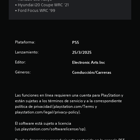
a
a
s
v
• Hyundai i20 Coupe WRC ‘21
c
s
i
l
• Ford Focus WRC ‘99
u
d
b
m
r
e
d
p
a
b
l
c
o
e
i
i
t
r
Plataforma:
ó
PS5
2
o
l
n
n
Lanzamiento:
a
25/3/2025
d
2
e
s
e
Editor:
Electronic Arts Inc
i
s
l
c
n
c
P
Géneros:
Conducción/Carreras
d
o
u
a
i
n
e
c
t
d
l
a
r
e
Las funciones en línea requieren una cuenta para PlayStation y 
c
o
s
están sujetas a los términos de servicio y a la correspondiente 
i
i
l
j
política de privacidad (playstation.com/Terms y 
o
.
u
playstation.com/legal/privacy-policy).
f
n
g
e
a
El software está sujeto a licencia 
i
s
r
(us.playstation.com/softwarelicense/sp).
q
y
u
c
d