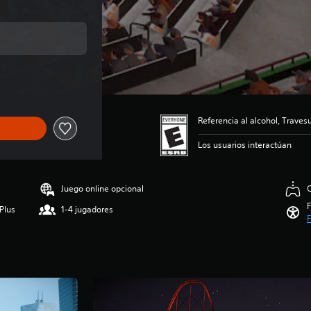
nal de US$4.99
Referencia al alcohol, Trave
Los usuarios interactúan
Juego online opcional
C
F
Plus
1-4 jugadores
F