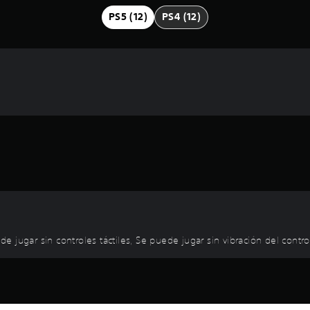
PS5 (12)
PS4 (12)
jugar sin controles táctiles, Se puede jugar sin vibración del control