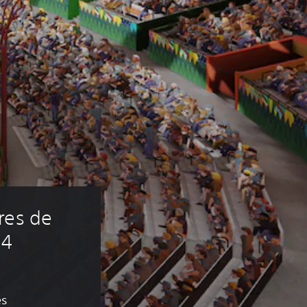
res de 
 4
es