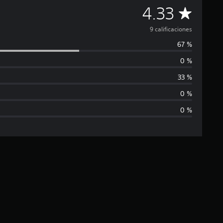
C
4.33
a
9 calificaciones
67 %
l
0 %
i
33 %
f
0 %
0 %
i
c
a
c
i
ó