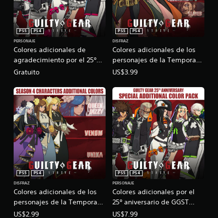
PS5
PS4
PS5
PS4
PERSONAJE
DISFRAZ
Colores adicionales de
Colores adicionales de los
agradecimiento por el 25º
personajes de la Temporada
aniversario de GGST Guilty
3 de GGST
Gratuito
US$3.99
Gear
PS5
PS4
PS5
PS4
DISFRAZ
PERSONAJE
Colores adicionales de los
Colores adicionales por el
personajes de la Temporada
25º aniversario de GGST
4 de GGST
Guilty Gear
US$2.99
US$7.99