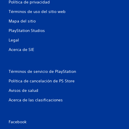
d
Política de privacidad
e
Términos de uso del sitio web
Mapa del sitio
7
PlayStation Studios
5
Legal
3
Acerca de SIE
6
c
Términos de servicio de PlayStation
a
Política de cancelación de PS Store
l
Avisos de salud
i
Acerca de las clasificaciones
f
i
Facebook