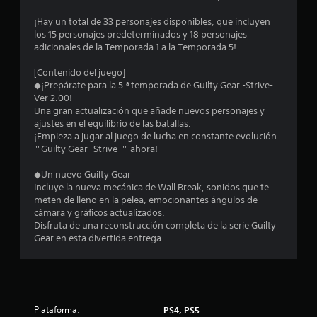
5
¡Hay un total de 33 personajes disponibles, que incluyen
los 15 personajes predeterminados y 18 personajes
6
adicionales de la Temporada 1 a la Temporada 5!
e
[Contenido del juego]
◆¡Prepárate para la 5.ª temporada de Guilty Gear -Strive-
s
Ver 2.00!
Una gran actualización que añade nuevos personajes y
t
ajustes en el equilibrio de las batallas.
¡Empieza a jugar al juego de lucha en constante evolución
r
""Guilty Gear -Strive-"" ahora!
e
◆Un nuevo Guilty Gear
Incluye la nueva mecánica de Wall Break, sonidos que te
l
meten de lleno en la pelea, emocionantes ángulos de
cámara y gráficos actualizados.
l
Disfruta de una reconstrucción completa de la serie Guilty
Gear en esta divertida entrega.
a
s
d
Plataforma:
PS4, PS5