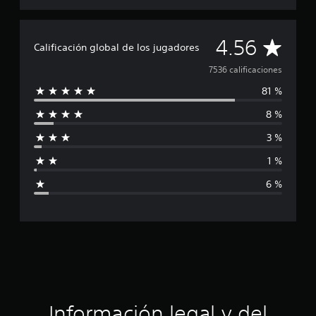
C
4.56
Calificación global de los jugadores
a
7536 calificaciones
81 %
l
8 %
i
3 %
f
1 %
i
6 %
c
a
c
i
ó
Información legal y del