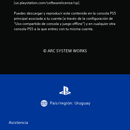
l
(us.playstation.com/softwarelicense/sp).
a
Puedes descargar y reproducir este contenido en la consola PS5 
principal asociada a tu cuenta (a través de la configuración de 
s
“Uso compartido de consola y juego offline”) y en cualquier otra 
consola PS5 a la que entres con tu misma cuenta.
e
n
© ARC SYSTEM WORKS
u
n
t
o
t
País/región: Uruguay
a
l
Asistencia