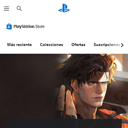
B
u
s
c
a
r
Más reciente
Colecciones
Ofertas
Suscripciones