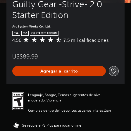
Guilty Gear -Strive- 2.0 
Starter Edition
Arc System Works Co., Ltd.
PS4
PS5
2.0 STARTER EDITION
4.56
7.5 mil calificaciones
C
a
l
US$89.99
i
f
i
Agregar al carrito
c
a
c
i
ó
Lenguaje, Sangre, Temas sugerentes de nivel
n
moderado, Violencia
p
r
Compras dentro del juego, Los usuarios interactúan
o
m
e
Se requiere PS Plus para jugar online
d