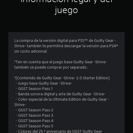
n
juego
p
r
o
La compra de la versión digital para PS5™ de Guilty Gear -
Strive- también te permitirá descargar la versión para PS4®
m
sin costo adicional.
e
*Ten en cuenta que el juego base Guilty Gear -Strive-
también se puede comprar por separado.
d
*[Contenido de Guilty Gear -Strive- 2.0 Starter Edition]
i
・Juego base Guilty Gear -Strive-
・GGST Season Pass 1
o
・Banda sonora digital y arte de Guilty Gear -Strive-
・Color especial de la Ultimate Edition de Guilty Gear -
:
Strive-
・GGST Season Pass 2
4
・GGST Season Pass 3
・GGST Season Pass 4
.
・GGST Season Pass 5
・Colores del 25.º aniversario de GGST Guilty Gear