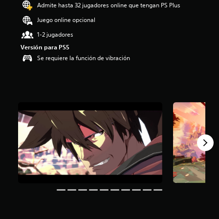
Admite hasta 32 jugadores online que tengan PS Plus
i
o
Juego online opcional
:
4
1-2 jugadores
.
Versión para PS5
5
Se requiere la función de vibración
6
e
s
t
r
e
l
l
a
s
d
e
c
i
n
c
o
e
s