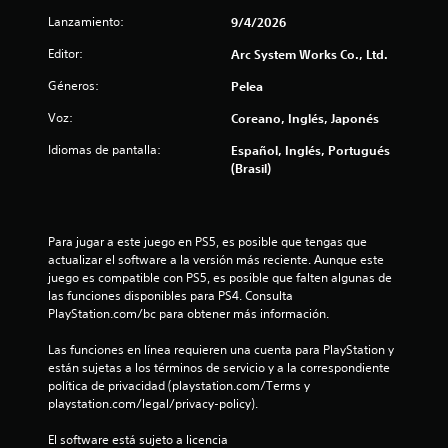
e
Lanzamiento:
9/4/2026
c
Editor:
Arc System Works Co., Ltd.
i
Géneros:
Pelea
Voz:
Coreano, Inglés, Japonés
n
Idiomas de pantalla:
Español, Inglés, Portugués
c
(Brasil)
o
e
Para jugar a este juego en PS5, es posible que tengas que 
actualizar el software a la versión más reciente. Aunque este 
s
juego es compatible con PS5, es posible que falten algunas de 
las funciones disponibles para PS4. Consulta 
t
PlayStation.com/bc para obtener más información.
r
Las funciones en línea requieren una cuenta para PlayStation y 
están sujetas a los términos de servicio y a la correspondiente 
e
política de privacidad (playstation.com/Terms y 
playstation.com/legal/privacy-policy).
l
El software está sujeto a licencia 