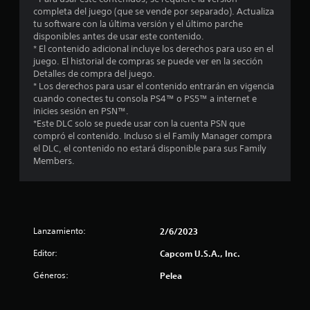
i
completa del juego (que se vende por separado). Actualiza
o
tu software con la última versión y el último parche
disponibles antes de usar este contenido.
:
* El contenido adicional incluye los derechos para uso en el
juego. El historial de compras se puede ver en la sección
4
Detalles de compra del juego.
* Los derechos para usar el contenido entrarán en vigencia
.
cuando conectes tu consola PS4™ o PS5™ a internet e
inicies sesión en PSN™.
2
*Este DLC solo se puede usar con la cuenta PSN que
compró el contenido. Incluso si el Family Manager compra
el DLC, el contenido no estará disponible para sus Family
6
Members.
e
s
t
Lanzamiento:
2/6/2023
r
Editor:
Capcom U.S.A., Inc.
Géneros:
Pelea
e
l