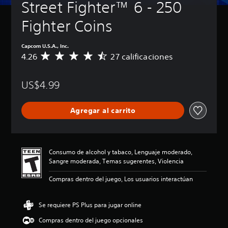
Street Fighter™ 6 - 250 
Fighter Coins
Capcom U.S.A., Inc.
4.26
27 calificaciones
C
a
l
US$4.99
i
f
i
Agregar al carrito
c
a
c
i
ó
Consumo de alcohol y tabaco, Lenguaje moderado,
n
Sangre moderada, Temas sugerentes, Violencia
p
r
Compras dentro del juego, Los usuarios interactúan
o
m
e
Se requiere PS Plus para jugar online
d
Compras dentro del juego opcionales
i