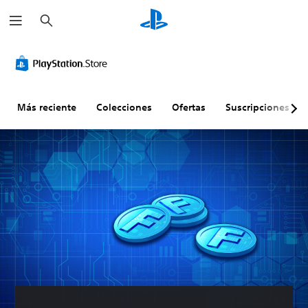
B
u
s
c
a
r
Más reciente
Colecciones
Ofertas
Suscripciones