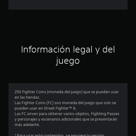
c
c
a
a
c
i
c
o
n
i
e
s
ó
Información legal y del
n
juego
p
r
o
250 Fighter Coins (moneda del juego) que se pueden usar
en las tiendas.
m
Las Fighter Coins (FC) son moneda del juego que solo se
pueden usar en Street Fighter™ 6.
e
Las FC sirven para obtener varios objetos, Fighting Passes
y personajes y escenarios adicionales que se presentarán
d
más adelante.
* Para usar este contenidos, se requiere la versión