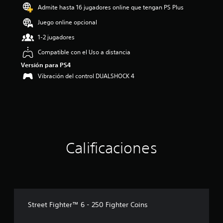
o
Admite hasta 16 jugadores online que tengan PS Plus
:
4
Juego online opcional
.
1-2 jugadores
2
6
Compatible con el Uso a distancia
e
Versión para PS4
s
t
Vibración del control DUALSHOCK 4
r
e
l
l
a
s
d
Calificaciones
e
c
i
n
c
o
e
Street Fighter™ 6 - 250 Fighter Coins
s
t