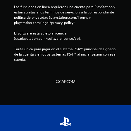
Las funciones en línea requieren una cuenta para PlayStation y 
l
están sujetas a los términos de servicio y a la correspondiente 
política de privacidad (playstation.com/Terms y 
a
playstation.com/legal/privacy-policy).
s
El software está sujeto a licencia 
(us.playstation.com/softwarelicense/sp).
d
Tarifa única para jugar en el sistema PS4™ principal designado 
e
de la cuenta y en otros sistemas PS4™ al iniciar sesión con esa 
cuenta.
c
i
©CAPCOM
n
c
o
e
s