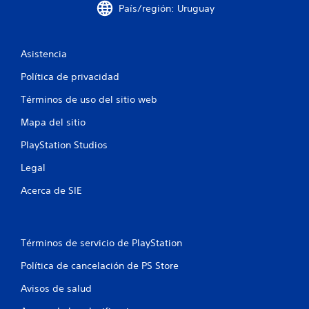
País/región: Uruguay
t
r
Asistencia
e
Política de privacidad
l
Términos de uso del sitio web
l
Mapa del sitio
a
PlayStation Studios
Legal
s
Acerca de SIE
e
n
Términos de servicio de PlayStation
u
Política de cancelación de PS Store
n
Avisos de salud
t