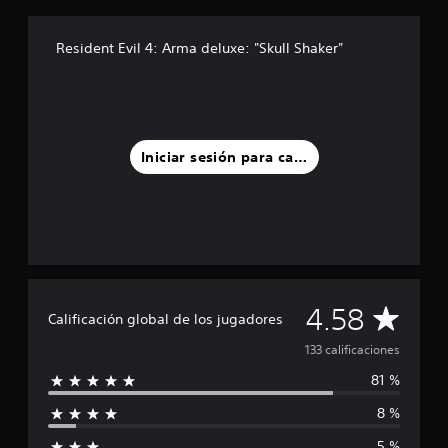
d
e
Resident Evil 4: Arma deluxe: "Skull Shaker"
c
i
n
c
o
e
Iniciar sesión para calificar
s
t
r
e
l
l
a
s
e
C
4.58
Calificación global de los jugadores
n
u
a
133 calificaciones
n
t
81 %
l
o
8 %
t
i
a
5 %