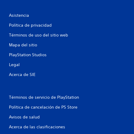
o
e
Asistencia
s
Política de privacidad
t
Términos de uso del sitio web
r
Mapa del sitio
e
PlayStation Studios
Legal
l
Acerca de SIE
l
a
Términos de servicio de PlayStation
s
Política de cancelación de PS Store
e
Avisos de salud
n
Acerca de las clasificaciones