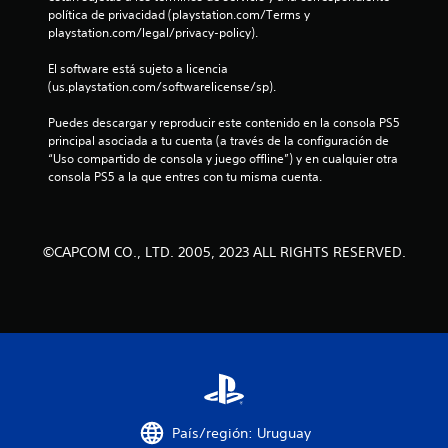
r
política de privacidad (playstation.com/Terms y 
playstation.com/legal/privacy-policy).
e
El software está sujeto a licencia 
l
(us.playstation.com/softwarelicense/sp).
l
Puedes descargar y reproducir este contenido en la consola PS5 
principal asociada a tu cuenta (a través de la configuración de 
a
“Uso compartido de consola y juego offline”) y en cualquier otra 
consola PS5 a la que entres con tu misma cuenta.
s
d
©CAPCOM CO., LTD. 2005, 2023 ALL RIGHTS RESERVED.
e
c
i
n
c
País/región: Uruguay