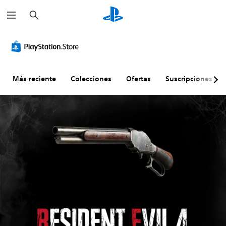
B
u
s
c
a
r
Más reciente
Colecciones
Ofertas
Suscripciones