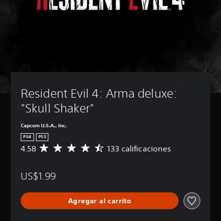
Resident Evil 4: Arma deluxe: 
"Skull Shaker"
Capcom U.S.A., Inc.
PS4
PS5
4.58
133 calificaciones
C
a
l
US$1.99
i
f
i
Agregar al carrito
c
a
c