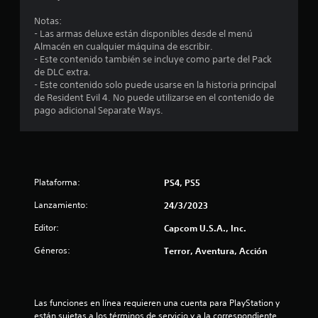
e
Notas:
d
- Las armas deluxe están disponibles desde el menú
Almacén en cualquier máquina de escribir.
i
- Este contenido también se incluye como parte del Pack
de DLC extra.
o
- Este contenido solo puede usarse en la historia principal
de Resident Evil 4. No puede utilizarse en el contenido de
:
pago adicional Separate Ways.
4
.
Plataforma:
PS4, PS5
5
Lanzamiento:
24/3/2023
8
Editor:
Capcom U.S.A., Inc.
e
Géneros:
Terror, Aventura, Acción
s
t
Las funciones en línea requieren una cuenta para PlayStation y 
están sujetas a los términos de servicio y a la correspondiente 