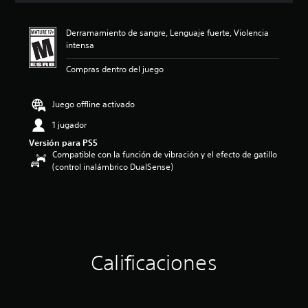
i
ó
Derramamiento de sangre, Lenguaje fuerte, Violencia
n
intensa
p
r
Compras dentro del juego
o
m
e
Juego offline activado
d
i
1 jugador
o
Versión para PS5
:
Compatible con la función de vibración y el efecto de gatillo
4
(control inalámbrico DualSense)
.
5
8
e
s
t
r
Calificaciones
e
l
l
a
s