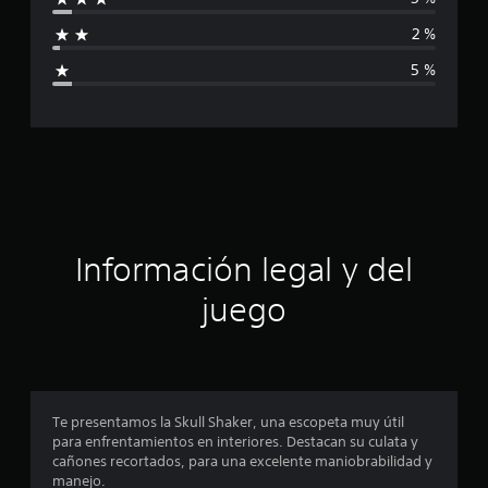
l
f
d
2 %
e
i
1
5 %
3
c
3
c
a
a
l
c
i
f
i
i
c
ó
a
Información legal y del
c
n
i
juego
o
p
n
e
r
s
o
Te presentamos la Skull Shaker, una escopeta muy útil
para enfrentamientos en interiores. Destacan su culata y
m
cañones recortados, para una excelente maniobrabilidad y
manejo.